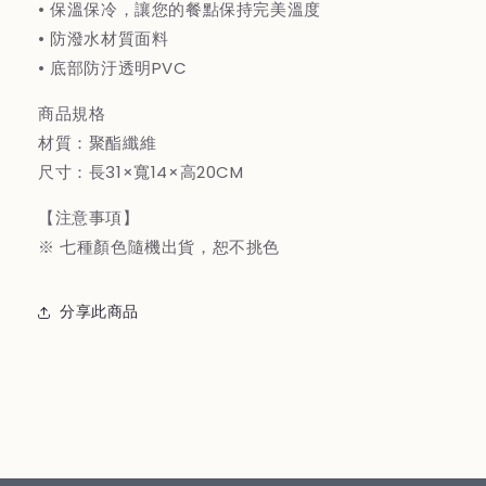
• 保溫保冷，讓您的餐點保持完美溫度
• 防潑水材質面料
• 底部防汙透明PVC
商品規格
材質：聚酯纖維
尺寸：長31×寬14×高20CM
【注意事項】
※ 七種顏色隨機出貨，恕不挑色
分享此商品