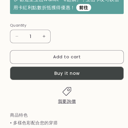
用卡紅利點數折抵獲得優惠！
前往
Quantity
Decrease
Increase
quantity
quantity
for
for
Add to cart
【優
【優
柏
柏
納
納
Buy it now
斯
斯
UBONUS】
UBONUS】
保
保
溫
溫
我要詢價
便
便
當
當
商品特色
袋
袋
• 多樣色彩配合您的穿搭