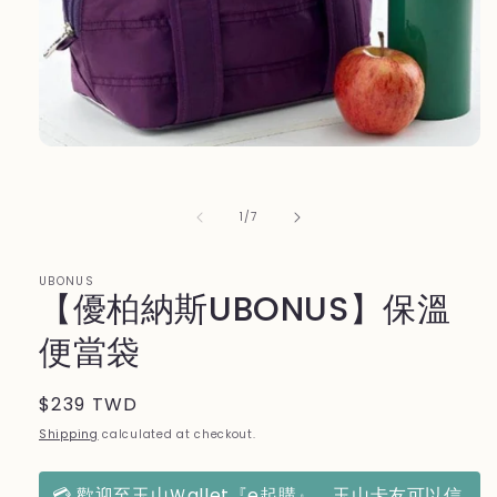
Open
media
1
in
of
1
/
7
modal
UBONUS
【優柏納斯UBONUS】保溫
便當袋
Regular
$239 TWD
price
Shipping
calculated at checkout.
💳 歡迎至玉山Ｗallet『e起購』，玉山卡友可以信