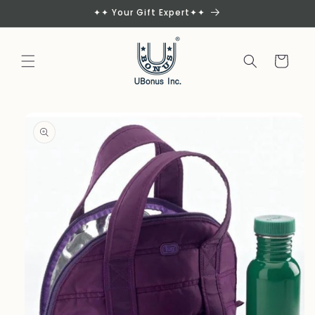
Skip to
✦✦ Your Gift Expert✦✦
content
Cart
Skip to
product
information