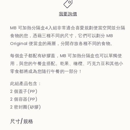
加
加
熱
熱
我要詢價
分
分
隔
隔
MB 可加熱分隔盒4入組非常適合喜愛規劃便當空間並分隔
盒
盒
食物的您，憑藉三種不同的尺寸，它們可以劃分 MB
4
4
Original 便當盒的兩層，分開存放各種不同的食物。
入
入
組
組
每個盒子都配有矽膠蓋，MB 可加熱分隔盒也可以單獨使
(S+L+
(S+L+
用，與您的午餐盒搭配。乾果、橄欖、巧克力豆和其他小
2XM)-
2XM)-
沉
沉
零食都將成為您隨行午餐的一部分！
穩
穩
此組產品包含：
灰
灰
2 個蓋子(PP)
2 個容器(PP)
2 密封圈(矽膠)
尺寸/規格