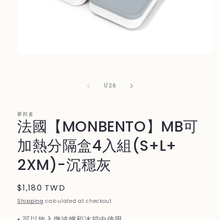
Open
media
1
in
of
1
/
26
modal
夢邦多
法國【MONBENTO】MB可
加熱分隔盒4入組(S+L+
2XM)-沉穩灰
Regular
$1,180 TWD
price
Shipping
calculated at checkout.
• 可以放入微波爐和冰箱中使用