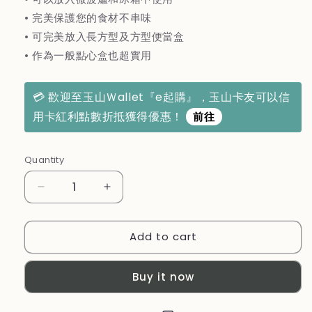
• 完美保護您的食材不串味
• 可完美放入長方型及方型便當盒
• 作為一般點心盒也超實用
💳 歡迎至玉山Ｗallet『e起購』，玉山卡友可以信
用卡紅利點數折抵獲得優惠！
前往
Quantity
Decrease
Increase
quantity
quantity
for
for
Add to cart
法
法
國
國
【MONBENTO】
【MONBENTO】
Buy it now
MB
MB
可
可