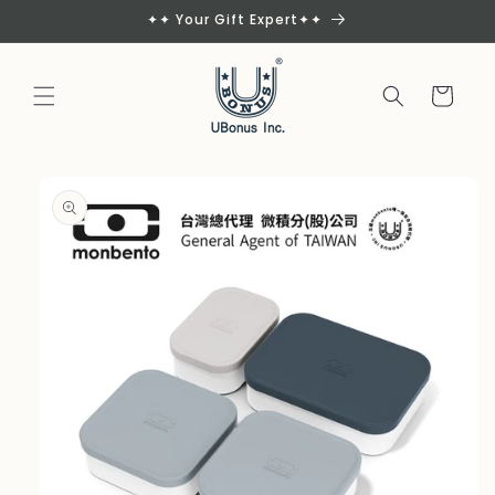
Skip to
✦✦ Your Gift Expert✦✦
content
Cart
Skip to
product
information