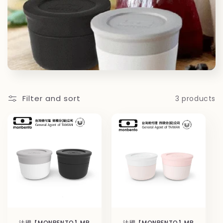
i
o
n
:
Filter and sort
3 products
法國【MONBENTO】MB
法國【MONBENTO】MB