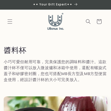
Skip to
✦✦ Your Gift Expert✦✦
content
Cart
C
醬料杯
o
小巧可愛但耐用可靠，完美保護您的調味料和醬汁。這款
l
醬汁杯不僅可以放入微波爐和冰箱中使用，還配有螺旋式
蓋子和矽膠密封圈，您也可搭配MB長方型及MB方型便當
l
盒使用，經設計醬汁杯的大小可完美放入。
e
c
t