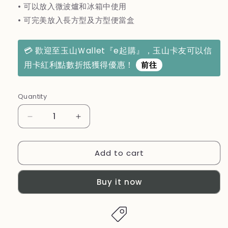
• 可以放入微波爐和冰箱中使用
• 可完美放入長方型及方型便當盒
💳 歡迎至玉山Ｗallet『e起購』，玉山卡友可以信
用卡紅利點數折抵獲得優惠！
前往
Quantity
Decrease
Increase
quantity
quantity
for
for
Add to cart
法
法
國
國
【MONBENTO】
【MONBENTO】
Buy it now
MB
MB
小
小
號
號
醬
醬