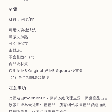
材質
材質：矽膠/PP
可用洗碗機清洗
可微波加熱
可冷凍保存
密封設計
不含雙酚A（*）
食品級材質
適用於 MB Original 與 MB Square 便當盒
（*）符合相關法規標準
注意事項
此網站由monbento x 夢邦多總代理直營，保證產品出自
原廠且皆為最近期生產產品，所有網站販售產品皆經過嚴
格檢驗篩選，保障台灣消費者權益。