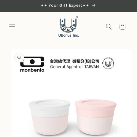
Skip to
✦✦ Your Gift Expert✦✦
content
Cart
Skip to
product
information