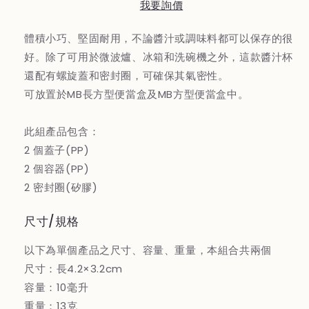
我要詢價
汁
汁
杯
杯
體積小巧、堅固耐用，不論醬汁或調味料都可以保存的很
－
－
好。除了可用於微波爐、冰箱和洗碗機之外，這款醬汁杯
粉/
粉/
還配有螺旋蓋和密封圈，可確保其氣密性。
白
白
可放置於MB長方型便當盒及MB方型便當盒中。
此組產品包含：
2 個蓋子(PP)
2 個容器(PP)
2 密封圈(矽膠)
尺寸/規格
以下為單個產品之尺寸、容量、重量，本組合共兩個
尺寸：長4.2×3.2cm
容量：10毫升
重量：13克