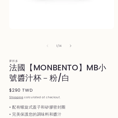
Open
media
1
in
of
1
/
14
modal
夢邦多
法國【MONBENTO】MB小
號醬汁杯－粉/白
Regular
$290 TWD
price
Shipping
calculated at checkout.
• 配有螺旋式蓋子和矽膠密封圈
• 完美保護您的調味料和醬汁