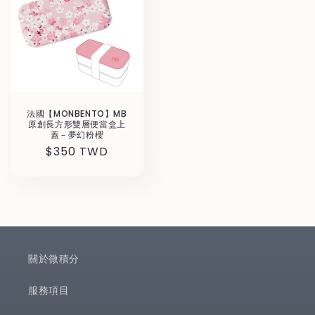
法國【MONBENTO】MB
原創長方形雙層便當盒上
蓋－夢幻粉櫻
Regular
$350 TWD
price
關於微積分
服務項目