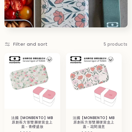
i
o
n
:
Filter and sort
5 products
法國【MONBENTO】MB
法國【MONBENTO】MB
原創長方形雙層便當盒上
原創長方形雙層便當盒上
蓋－青櫻盛放
蓋－花間淺意