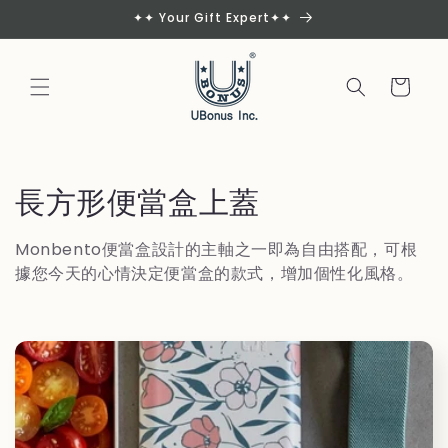
Skip to
✦✦ Your Gift Expert✦✦
content
Cart
C
長方形便當盒上蓋
o
Monbento便當盒設計的主軸之一即為自由搭配，可根
l
據您今天的心情決定便當盒的款式，增加個性化風格。
l
e
c
t