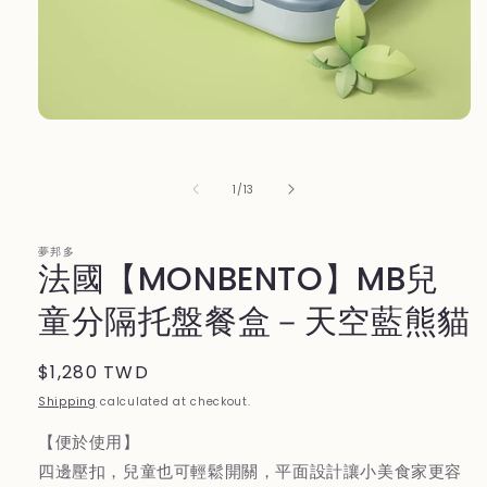
Open
media
1
in
of
1
/
13
modal
夢邦多
法國【MONBENTO】MB兒
童分隔托盤餐盒－天空藍熊貓
Regular
$1,280 TWD
price
Shipping
calculated at checkout.
【便於使用】
四邊壓扣，兒童也可輕鬆開關，平面設計讓小美食家更容