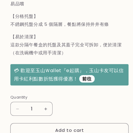
易品嚐
【分格托盤】
不銹鋼托盤分成 5 個隔層，餐點將保持井井有條
【易於清潔】
這款分隔午餐盒的托盤及其蓋子完全可拆卸，便於清潔
（在洗碗機中或用手清潔）
💳 歡迎至玉山Ｗallet『e起購』，玉山卡友可以信
用卡紅利點數折抵獲得優惠！
前往
Quantity
Decrease
Increase
quantity
quantity
for
for
Add to cart
法
法