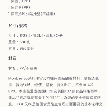
1 個蓋子(PP)
1 個容器(PP)
1 個可拆卸分隔托盤(不鏽鋼)
尺寸/規格
尺寸：長28.2×寬21.4×高5.7公分
重量：680克
容量：950毫升
材質
材質：PP/不鏽鋼
Monbento系列便當盒均採用食品觸級材料，耐高溫低
溫、質地強韌、輕便、堅硬、持久耐用、不含BPA和
BPS。本產品通過德國LFGB及美國FDA的食品觸級標準，
產品品質堪稱便當盒中的“精品”，為您的安全健康保駕護
航。LFGB又稱是德國食品衛生管理方面重要的基本法律文