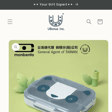
Skip to
✦✦ Your Gift Expert✦✦
content
Cart
Skip to
product
information