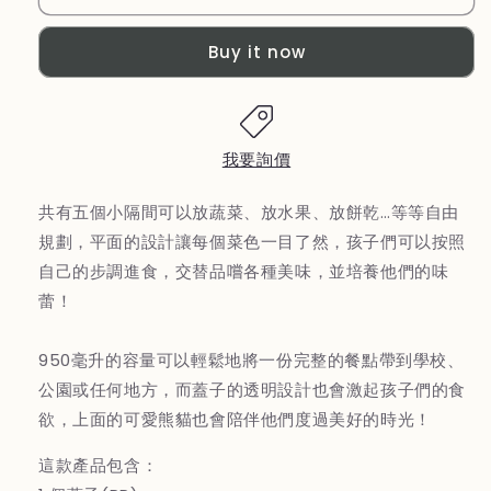
國
國
【MONBENTO】
【MONBENTO】
Buy it now
MB
MB
兒
兒
童
童
分
分
我要詢價
隔
隔
托
托
共有五個小隔間可以放蔬菜、放水果、放餅乾…等等自由
盤
盤
規劃，平面的設計讓每個菜色一目了然，孩子們可以按照
餐
餐
自己的步調進食，交替品嚐各種美味，並培養他們的味
盒
盒
蕾！
－
－
天
天
空
空
950毫升的容量可以輕鬆地將一份完整的餐點帶到學校、
藍
藍
公園或任何地方，而蓋子的透明設計也會激起孩子們的食
熊
熊
欲，上面的可愛熊貓也會陪伴他們度過美好的時光！
貓
貓
這款產品包含：