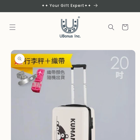
Skip to
✦✦ Your Gift Expert✦✦
content
Cart
Skip to
product
information