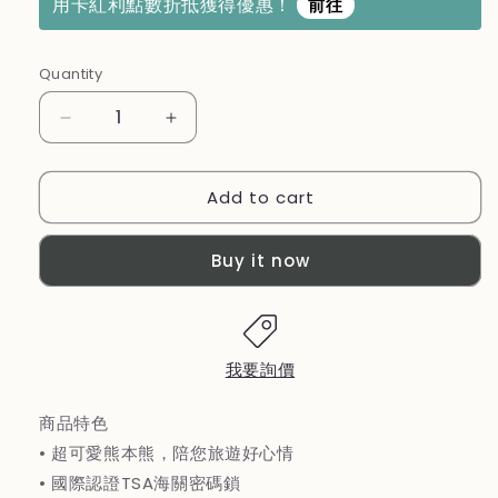
用卡紅利點數折抵獲得優惠！
前往
Quantity
Decrease
Increase
quantity
quantity
for
for
Add to cart
【KUMAMON
【KUMAMON
熊
熊
本
本
Buy it now
熊】
熊】
避
避
震
震
靜
靜
我要詢價
音
音
行
行
商品特色
李
李
• 超可愛熊本熊，陪您旅遊好心情
箱
箱
• 國際認證TSA海關密碼鎖
20
20