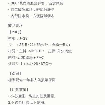
• 360°萬向輪避震彈簧，減震降噪
吋
吋
• 前二輪煞車鎖，輕鬆拉著走
(白)
(白)
• 內部防水袋，方便隔離髒衣
商品規格
【20吋】
型號：J-231
尺寸：35.5×22×58公分（含輪士5%）
材質：主料-ABS＋PC，拉桿-外鋁內鐵
內裡-210D滌綸＋PVC
外箱尺寸：44×26×67公分
【保固】
標準配備一年非人為損壞保固
【注意事項】
1.小心搬運、防止刀割及重壓。
2.不適合14歲以下使用。