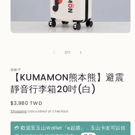
Open
media
1
in
of
1
/
17
modal
授權IP
【KUMAMON熊本熊】避震
靜音行李箱20吋(白)
Regular
$3,980 TWD
price
Shipping
calculated at checkout.
💳 歡迎至玉山Ｗallet『e起購』，玉山卡友可以信