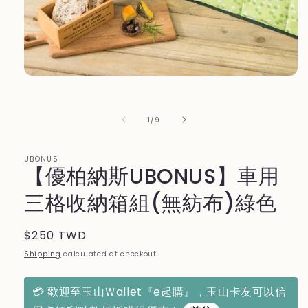
Open
media
1
in
of
1
/
9
modal
UBONUS
【優柏納斯UBONUS】車用
三格收納箱組(無紡布)綠色
Regular
$250 TWD
price
Shipping
calculated at checkout.
💳 歡迎至玉山Ｗallet『e起購』，玉山卡友可以信