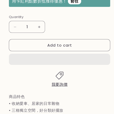
用卡紅利點數折抵獲得優惠！
前往
Quantity
Decrease
Increase
quantity
quantity
for
for
Add to cart
【優
【優
柏
柏
納
納
斯
斯
UBONUS】
UBONUS】
車
車
用
用
我要詢價
三
三
格
格
商品特色
收
收
• 收納愛車、居家的日常雜物
納
納
• 三格獨立空間，好分類好擺放
箱
箱