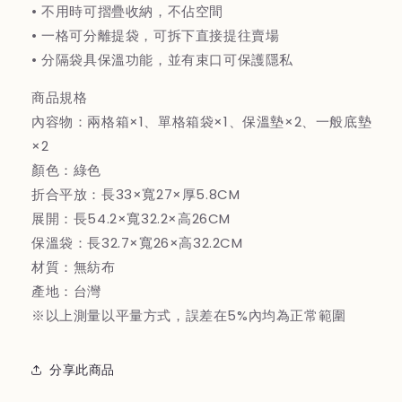
• 不用時可摺疊收納，不佔空間
組
組
• 一格可分離提袋，可拆下直接提往賣場
(無
(無
• 分隔袋具保溫功能，並有束口可保護隱私
紡
紡
布)
布)
商品規格
綠
綠
內容物：兩格箱×1、單格箱袋×1、保溫墊×2、一般底墊
色
色
×2
顏色：綠色
折合平放：長33×寬27×厚5.8CM
展開：長54.2×寬32.2×高26CM
保溫袋：長32.7×寬26×高32.2CM
材質：無紡布
產地：台灣
※以上測量以平量方式，誤差在5%內均為正常範圍
分享此商品