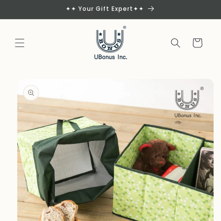
Skip to
✦✦ Your Gift Expert✦✦
content
Cart
Skip to
product
information