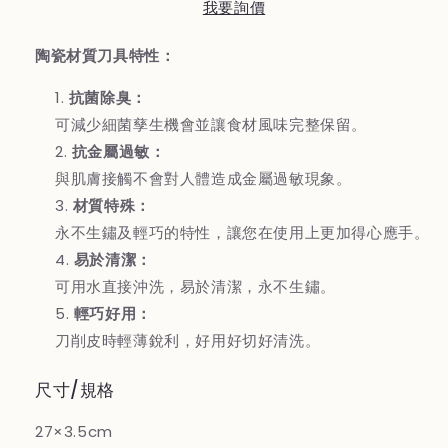
我要詢價
陶
陶
瓷
瓷
陶瓷材質刀具特性：
刀
刀
(綠
(綠
抗菌除臭：
柄)
柄)
可減少細菌孳生機會並讓食材風味完整保留。
抗金屬過敏：
與肌膚接觸不會對人體造成金屬過敏現象。
材質特殊：
永不生鏽及輕巧的特性，讓您在使用上更加得心應手。
易於清潔：
可用水直接沖洗，易於清潔，永不生鏽。
輕巧好用：
刀削皮時輕薄銳利，好用好切好清洗。
尺寸/規格
27×3.5cm