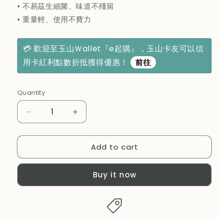
• 不易茲生細菌、味道不殘留
• 重量輕、使用不費力
💳 歡迎至玉山Ｗallet『e起購』，玉山卡友可以信
用卡紅利點數折抵獲得優惠！
前往
Quantity
Decrease
Increase
quantity
quantity
for
for
Add to cart
【優
【優
柏
柏
納
納
Buy it now
斯
斯
UBONUS】
UBONUS】
6
6
吋
吋