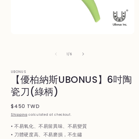
Open
media
1
in
of
1
/
6
modal
UBONUS
【優柏納斯UBONUS】6吋陶
瓷刀(綠柄)
Regular
$450 TWD
price
Shipping
calculated at checkout.
• 不易氧化、不易留異味、不易變質
• 刀體硬度高、不易磨損，不生鏽