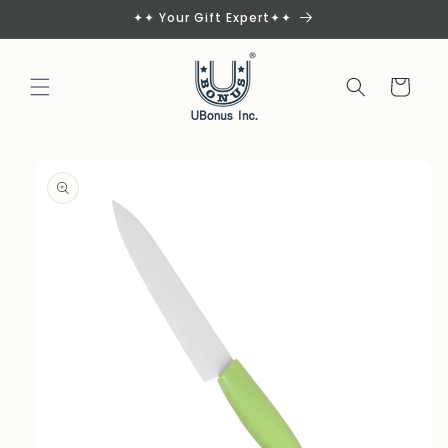
Skip to
✦✦ Your Gift Expert✦✦
content
Cart
Skip to
product
information