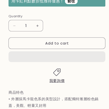
用卡紅利點數折抵獲得優惠！
前往
Quantity
Decrease
Increase
quantity
quantity
for
for
Add to cart
【丹
【丹
麥
麥
CARDIE】
CARDIE】
陶
陶
瓷
瓷
塗
塗
層
層
我要詢價
不
不
沾
沾
商品特色
鍋
鍋
• 外層採馬卡龍色系的美型設計，搭配獨特漸層粉色鍋
28cm
28cm
蓋，美觀、輕量又好用
粉-
粉-