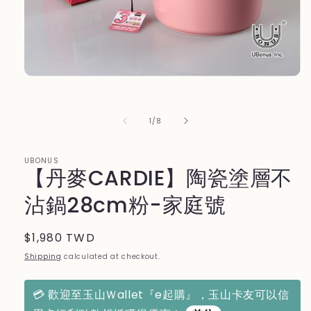
Open
media
1
in
of
1
/
8
modal
UBONUS
【丹麥CARDIE】陶瓷塗層不
沾鍋28cm粉-家庭號
Regular
$1,980 TWD
price
Shipping
calculated at checkout.
💳 歡迎至玉山Ｗallet『e起購』，玉山卡友可以信