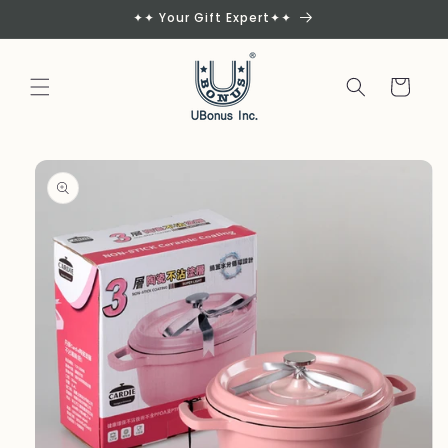
Skip to
✦✦ Your Gift Expert✦✦
content
Cart
Skip to
product
information