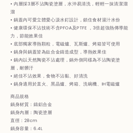
• 內層採3層不沾陶瓷塗層，水沖易清洗，輕輕一抹清潔溜
家
家
溜
庭
庭
號
號
• 鍋蓋內可愛立體愛心汲水釘設計，鎖住食材湯汁水份
• 健康環保不沾技術不含PFOA及PTFE ，3倍超強熱傳導能
力，節能效果佳
• 底部獨家導熱顆粒，電磁爐、瓦斯爐、烤箱皆可使用
• 鍋身與鍋蓋皆為鈦合金鑄造成型，導熱效果佳
• 鍋內以天然陶瓷不沾處理，鍋外側同樣為不沾陶瓷塗
層，耐髒汙
• 絕佳不沾效果，食物不沾黏、好清洗
• 鍋身適用於直火、黑晶爐、烤箱、洗碗機、IH電磁爐
商品規格
鍋身材質：鑄鋁合金
鍋身內層：陶瓷塗層
直徑：28cm
鍋身容量：6.4L