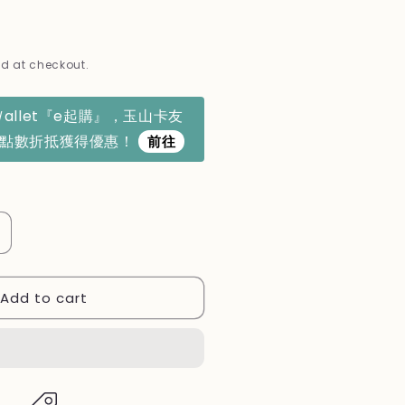
d at checkout.
Ｗallet『e起購』，玉山卡友
利點數折抵獲得優惠！
前往
ncrease
uantity
or
Add to cart
日
本
【水
豚
君