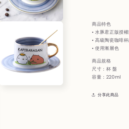
KAPIBARA
漸
變
咖
商品特色
Open
media
啡
• 水豚君正版授
3
杯
in
• 高級陶瓷咖啡
modal
盤
• 使用漸層色
組
(向
(
商品規格
日
尺寸：杯 盤
葵)
葵
容量：220ml
Open
media
分享此商品
5
in
modal