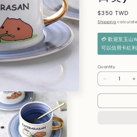
Regular
$350 TWD
price
Shipping
calculate
💳 歡迎至玉山
可以信用卡紅
Quantity
Decrease
I
quantity
q
for
f
日
本
【水
豚
君