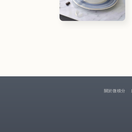
Open
media
6
in
modal
關於微積分