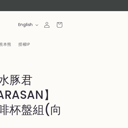
Log
L
Cart
English
in
a
n
熊本熊
授權IP
g
u
a
g
水豚君
e
BARASAN】
啡杯盤組(向