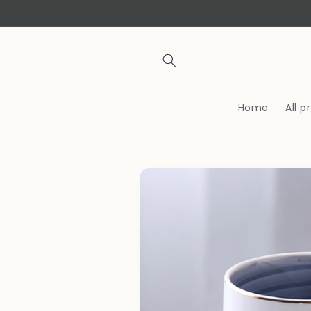
Skip to
content
Home
All 
Skip to
product
information