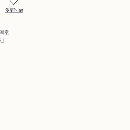
SAN】
KAPIBARASAN】
漸
我要詢價
變
咖
啡
權圖案
杯
杯組
盤
組
向
日
)