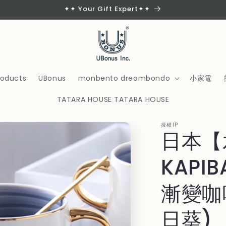
✦✦ Your Gift Expert✦✦
products
UBonus
monbento dreambondo
小家電
TATARA HOUSE TATARA HOUSE
授權IP
日本【
KAPI
漸變咖
日葵)