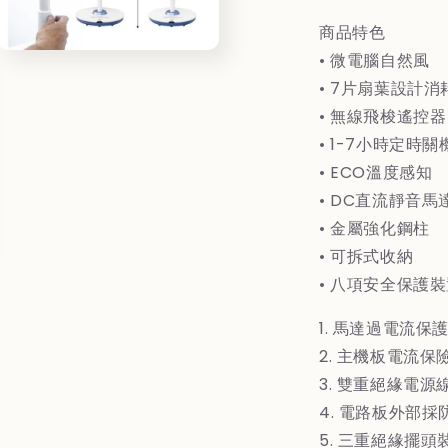
微
商品特色
電
• 微電腦自然風
Open
腦
media
• 7片扇葉設計
定
3
in
時
• 無線飛梭遙控器
modal
遙
• 1-7小時定時關
控
• ECO溫度感知
風
• DC直流靜音馬
扇
• 金屬強化鋼柱
FL14GMD
F
• 可拆式收納
• 八項安全保護
1. 馬達過電流保
2. 主機板電流保
3. 雙重絕緣電源
4. 電路板外部採
5. 三重絕緣擺頭