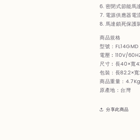
6. 密閉式節能馬
7. 電源供應器電
8. 馬達鎖死保護
商品規格
型號：FL14GMD
電壓︰110V/60H
尺寸︰長40×寬42
包裝：長82.2×寬2
商品重量：4.7K
原產地：台灣
分享此商品