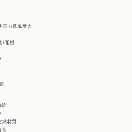
微
電
腦
消耗電力低風量大
定
時
遙
機/開機
控
風
達
扇
L14GMD
裝置
護
險絲
線
防燃材質
裝置