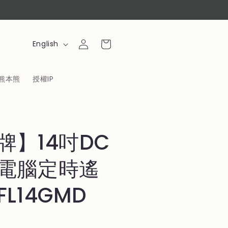
Log
L
Cart
English
in
a
n
熊本熊
授權IP
g
u
a
g
牌】14吋DC
e
電腦定時遙
L14GMD