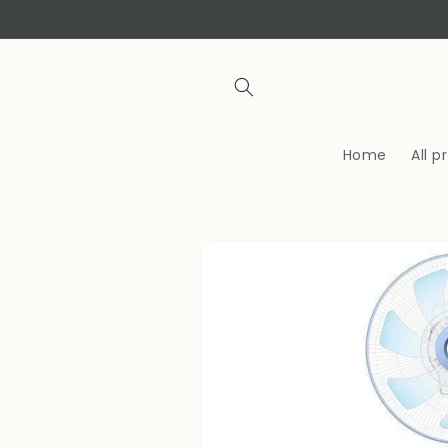
Skip to
content
Home
All 
Skip to
product
information