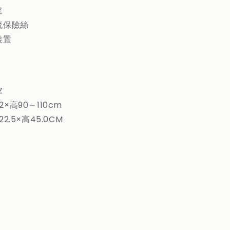
達
流保險絲
裝置
Z
×高90～110cm
2.5×高45.0CM
g