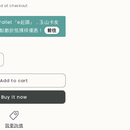
d at checkout.
Ｗallet『e起購』，玉山卡友
利點數折抵獲得優惠！
前往
ncrease
uantity
or
Add to cart
【國
際
牌】
Buy it now
4
吋
DC
直
我要詢價
流