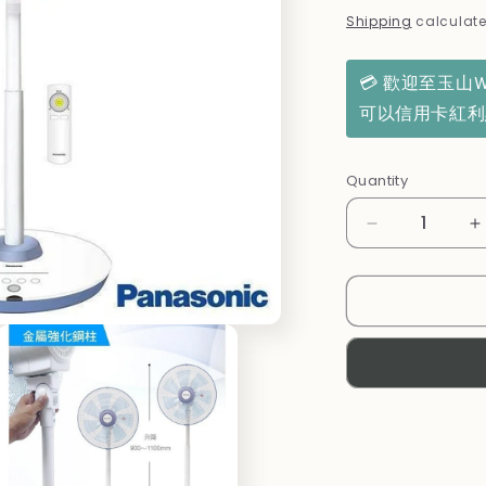
price
Shipping
calculate
💳 歡迎至玉山
可以信用卡紅
Quantity
Decrease
I
quantity
q
for
f
【國
際
牌】
14
1
吋
DC
直
流