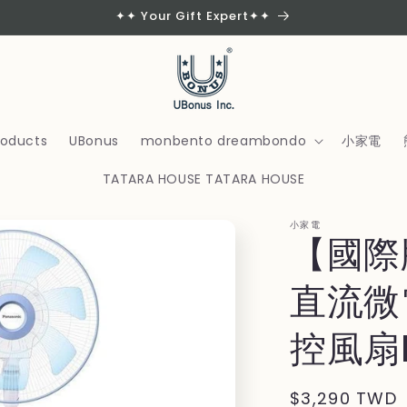
✦✦ Your Gift Expert✦✦
products
UBonus
monbento dreambondo
小家電
TATARA HOUSE TATARA HOUSE
小家電
【國際
直流微
控風扇F
Regular
$3,290 TWD