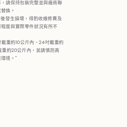
形，請保持包裝完整並與廠商聯
或替換。
用後發生損壞，得酌收維修費及
壞程度與實際零件狀況有所不
吋載重約10公斤內、24吋載重約
吋載重約20公斤內，並請慎防高
環境。"