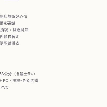
李
箱
0+24+28
，陪您旅遊好心情
吋
海關密碼鎖
三
避震彈簧，減震降噪
件
，輕鬆拉著走
組
方便隔離髒衣
粉)
數
量
增
加
2×58公分（含輪士5%）
S＋PC，拉桿-外鋁內鐵
PVC