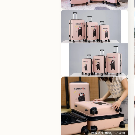
體
檔
在
案
互
1
動
視
窗
中
開
啟
多
媒
體
檔
在
案
互
2
動
視
窗
中
開
啟
多
媒