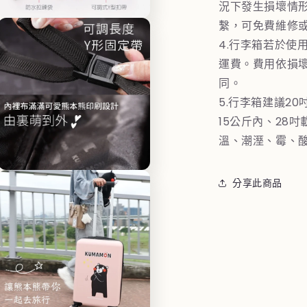
體
況下發生損壞情
檔
繫，可免費維修
在
案
互
9
4.行李箱若於使
動
運費。費用依損
視
窗
同。
中
5.行李箱建議20
開
啟
15公斤內、28
多
溫、潮溼、霉、酸
媒
體
檔
在
案
分享此商品
互
11
動
視
窗
中
開
啟
多
媒
體