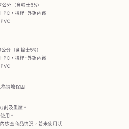
67公分（含輪士5%）
S＋PC，拉桿-外鋁內鐵
PVC
76公分（含輸士5%）
S＋PC，拉桿-外鋁內鐵
PVC
人為損壞保固
止刀割及重壓。
下使用。
週內檢查商品情況，若未使用狀