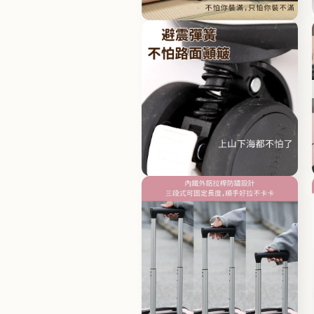
體
檔
在
案
互
4
動
視
窗
中
開
啟
多
媒
體
檔
在
案
互
6
動
視
窗
中
開
啟
多
媒