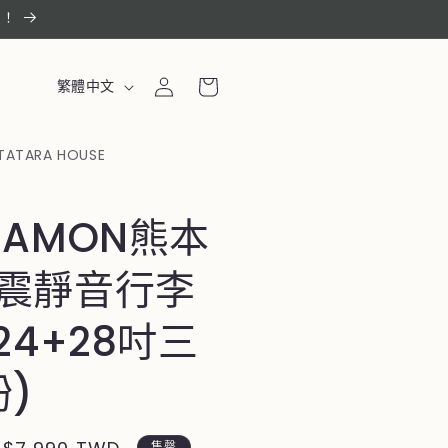
惠！
購
登
語
物
繁體中文
入
言
車
TATARA HOUSE
MAMON熊本
震靜音行李
24+28吋三
粉)
售罄