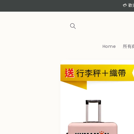
跳至內
💳 
容
Home
所有
略過產
品資訊