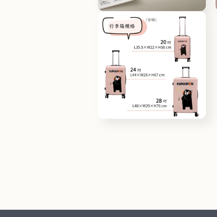
檔
在
案
互
12
動
視
窗
中
開
啟
多
媒
體
檔
在
案
互
14
動
視
窗
中
開
啟
多
媒
體