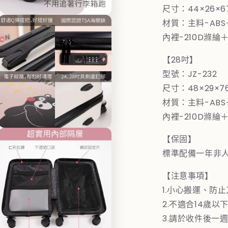
體
尺寸：44×26×
檔
在
材質：主料-AB
案
互
5
內裡-210D滌綸＋
動
視
【28吋】
窗
中
型號：JZ-232
開
尺寸：48×29×
啟
多
材質：主料-AB
媒
內裡-210D滌綸＋
體
檔
在
案
【保固】
互
7
標準配備一年非
動
視
窗
【注意事項】
中
1.小心搬運、防
開
啟
2.不適合14歲以
多
3.請於收件後一
媒