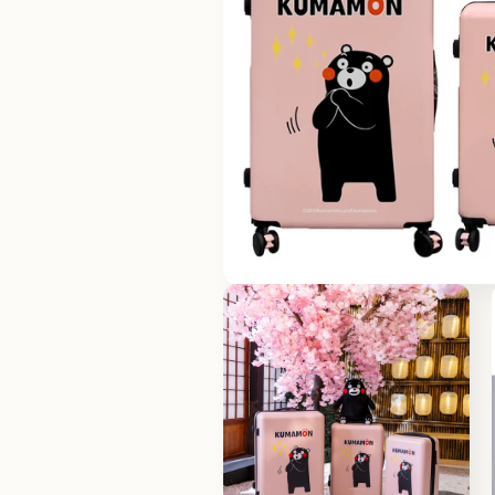
在
互
動
視
窗
中
開
啟
多
媒