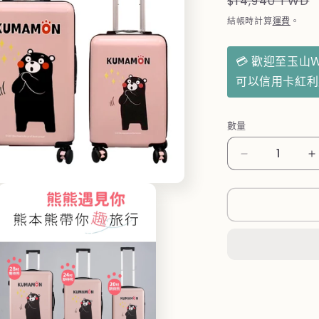
定
$14,940 TWD
價
結帳時計算
運費
。
💳 歡迎至玉山
可以信用卡紅
數量
【KUMAMO
熊
本
熊】
避
震
靜
音
行