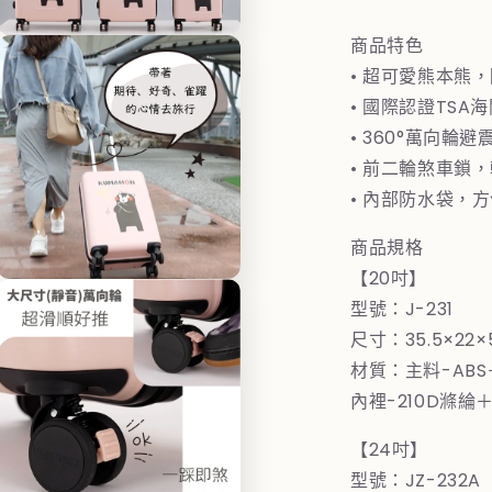
李
商品特色
箱
在
20+24+28
2
互
• 超可愛熊本熊
動
吋
• 國際認證TSA
視
三
窗
• 360°萬向輪
中
件
• 前二輪煞車鎖
開
組
啟
• 內部防水袋，
(粉)
(
多
媒
數
商品規格
體
量
【20吋】
檔
在
減
案
型號：J-231
互
3
少
動
尺寸：35.5×2
視
材質：主料-AB
窗
中
內裡-210D滌綸＋
開
啟
【24吋】
多
型號：JZ-232A
媒