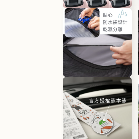
體
檔
在
案
互
8
動
視
窗
中
開
啟
多
媒
體
檔
在
案
互
10
動
視
窗
中
開
啟
多
媒
體