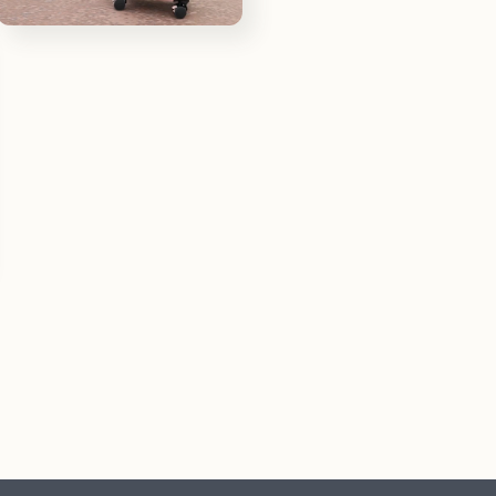
檔
在
案
互
13
動
視
窗
中
開
啟
多
媒
體
檔
案
15