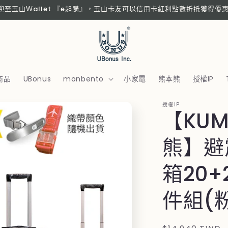
歡迎至玉山Ｗallet 『e起購』，玉山卡友可以信用卡紅利點數折抵獲得優
商品
UBonus
monbento
小家電
熊本熊
授權IP
授權IP
【KU
熊】避
箱20+
件組(