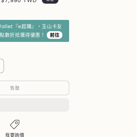
售
$7,990 TWD
價
Ｗallet『e起購』，玉山卡友
利點數折抵獲得優惠！
前往
N
【KUMAMON
熊
本
售罄
熊】
避
震
靜
音
行
我要詢價