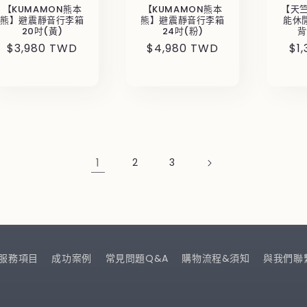
【KUMAMON熊本
【KUMAMON熊本
【天
熊】避震靜音行李箱
熊】避震靜音行李箱
能休
20吋(黃)
24吋(粉)
背
定
$3,980 TWD
定
$4,980 TWD
定
$1
價
價
價
1
2
3
服務項目
成功案例
常見問題Q&A
購物流程&須知
與我們聯