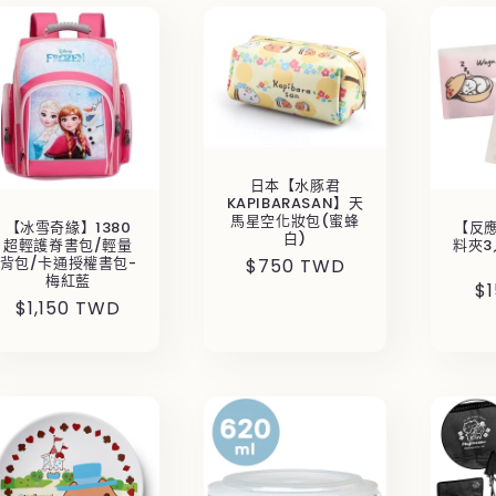
日本【水豚君
KAPIBARASAN】天
馬星空化妝包(蜜蜂
【冰雪奇緣】1380
【反
白)
超輕護脊書包/輕量
料夾3
背包/卡通授權書包-
定
$750 TWD
梅紅藍
定
$
價
定
$1,150 TWD
價
價