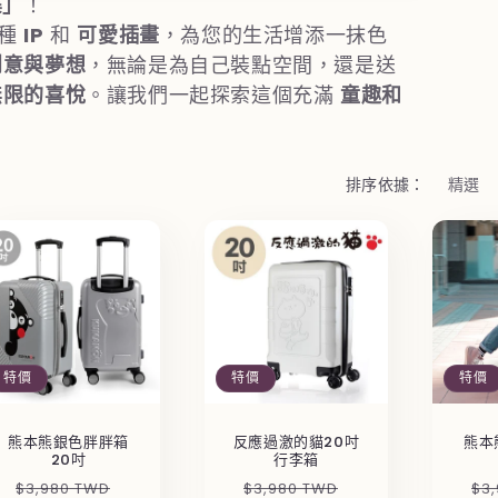
集」
！
各種
IP
和
可愛插畫
，為您的生活增添一抹色
創意與夢想
，無論是為自己裝點空間，還是送
無限的喜悅
。讓我們一起探索這個充滿
童趣和
排序依據：
特價
特價
特價
熊本熊銀色胖胖箱
反應過激的貓20吋
熊本
20吋
行李箱
定
售
定
售
定
$3,980 TWD
$3,980 TWD
$3