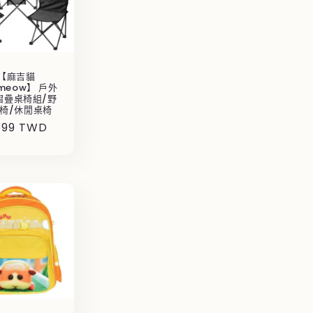
【麻吉貓
imeow】 戶外
摺疊桌椅組/野
椅/休閒桌椅
699 TWD