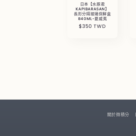
日本【水豚君
KAPIBARASAN】
長形分隔玻璃保鮮盒
840ML-夏威夷
定
$350 TWD
價
關於微積分