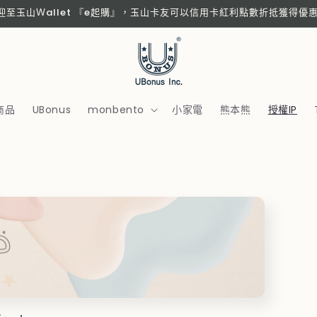
歡迎至玉山Ｗallet 『e起購』，玉山卡友可以信用卡紅利點數折抵獲得優
商品
UBonus
monbento
小家電
熊本熊
授權IP