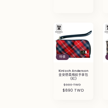
價
特價
Kinloch Anderson
金安德森格紋手拿包
(紅)
定
售
$980 TWD
$890 TWD
價
價