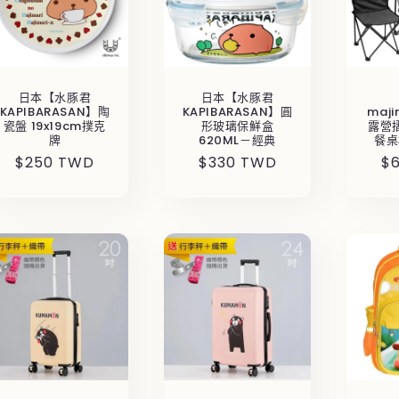
日本【水豚君
日本【水豚君
KAPIBARASAN】陶
KAPIBARASAN】圓
maj
瓷盤 19x19cm撲克
形玻璃保鮮盒
露營
牌
620ML－經典
餐桌
定
$250 TWD
定
$330 TWD
定
$
價
價
價