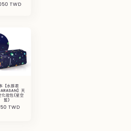
,050 TWD
價
本【水豚君
BARASAN】天
空化妝包(星空
藍)
750 TWD