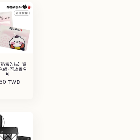
應過激的貓】資
入組-可放置名
片
150 TWD