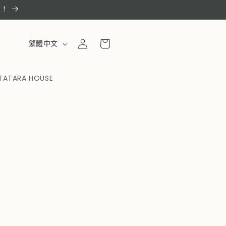
惠！
購
登
語
物
繁體中文
入
言
車
TATARA HOUSE