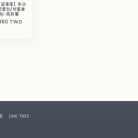
竺鼠車車】多功
閒書包/兒童後
包-馬鈴薯
,380 TWD
繫
LINK TREE