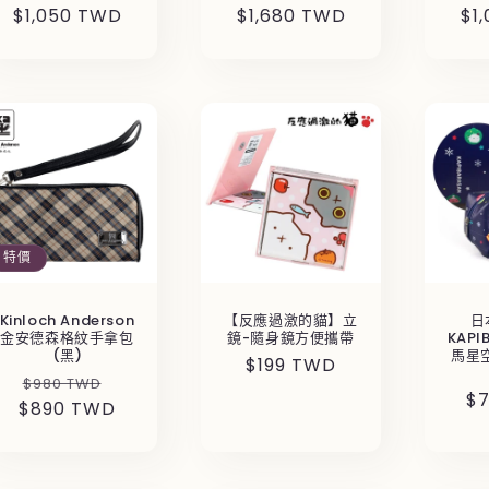
$1,050 TWD
價
價
$1,680 TWD
價
價
$1
價
特價
Kinloch Anderson
【反應過激的貓】立
日
金安德森格紋手拿包
鏡-隨身鏡方便攜帶
KAPI
(黑)
馬星
定
$199 TWD
定
售
$980 TWD
價
定
$
$890 TWD
價
價
價