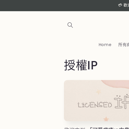
跳至內
💳 
容
Home
所有
商
授權IP
品
系
列
: