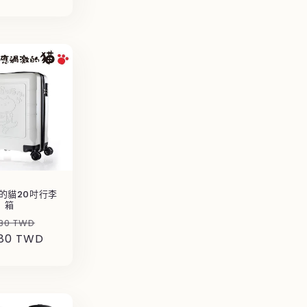
的貓20吋行李
箱
售
80 TWD
680 TWD
價