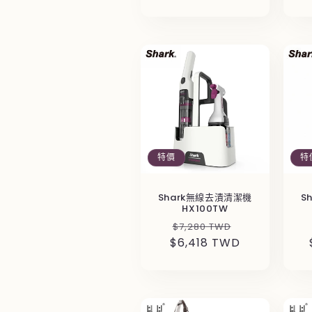
特價
特
Shark無線去漬清潔機
S
HX100TW
定
售
$7,280 TWD
$6,418 TWD
價
價