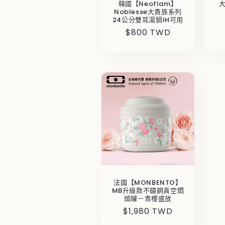
韓國【Neoflam】
Noblesse大貴族系列
24公分雙耳湯鍋IH可用
定
$800 TWD
價
法國【MONBENTO】
MB升級款不鏽鋼真空燜
燒罐－青櫻盛放
定
$1,980 TWD
價