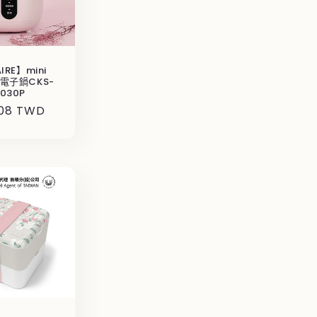
IRE】mini
r電子鍋CKS-
030P
508 TWD