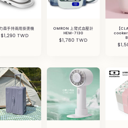
力森手持兩用掛燙機
OMRON 上臂式血壓計
【CLA
HEM-7130
cooke
定
$1,290 TWD
B
定
$1,780 TWD
價
定
$1,
價
價