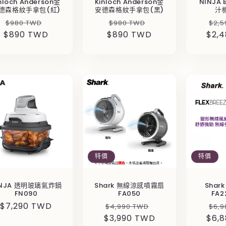
nloch Anderson金
Kinloch Anderson金
NINJA
德森格紋手拿包(紅)
安德森格紋手拿包(黑)
汁機
定
售
定
售
定
$980 TWD
$980 TWD
$2,5
$890 TWD
價
價
$890 TWD
價
價
$2,
價
特價
特價
INJA 透明玻璃氣炸鍋
Shark 無線涼感噴霧扇
Shar
FN090
FA050
FA2
定
$7,290 TWD
定
售
定
$4,990 TWD
$6,9
價
$3,990 TWD
價
價
$6,
價