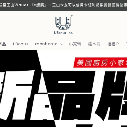
歡迎至玉山Ｗallet 『e起購』，玉山卡友可以信用卡紅利點數折抵獲得優
商品
UBonus
monbento
小家電
熊本熊
授權IP