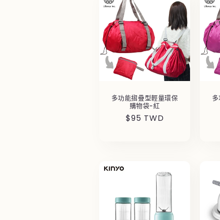
多功能摺疊型輕量環保
多
購物袋-紅
定
$95 TWD
價