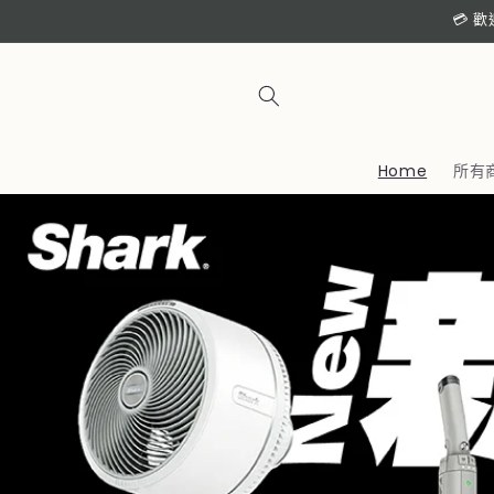
跳至內
💳 
容
Home
所有