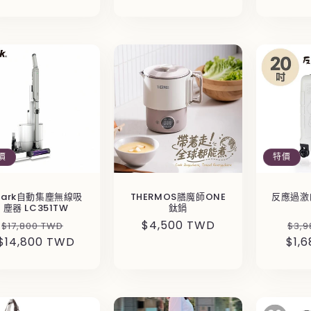
價
特價
hark自動集塵無線吸
THERMOS膳魔師ONE
反應過激
塵器 LC351TW
鈦鍋
定
售
定
$4,500 TWD
定
$17,800 TWD
$3,9
$14,800 TWD
價
價
價
$1,
價