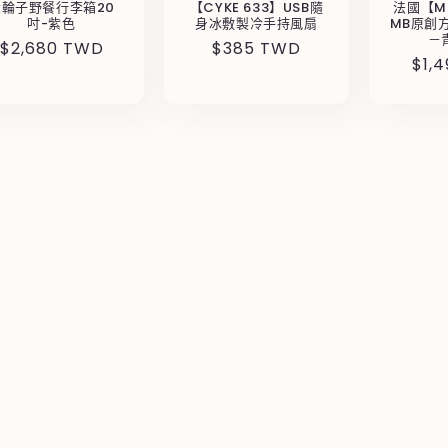
大輪子野餐行李箱20
【CYKE 633】USB隨
法國【M
吋-紫色
身冰敷製冷手持風扇
MB原創
－
定
$2,680 TWD
定
$385 TWD
定
$1,
價
價
價