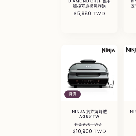
DIAMOND CHEF 智能
Ki
觸控可透視氣炸鍋
安
定
$5,980 TWD
價
特價
NINJA 氣炸燒烤爐
N
AG551TW
定
售
$12,900 TWD
$10,900 TWD
價
價