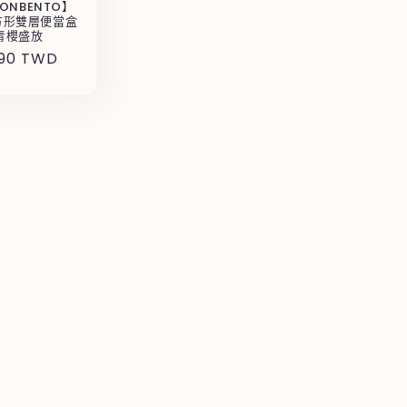
ONBENTO】
方形雙層便當盒
青櫻盛放
490 TWD