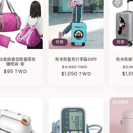
特價
特價
功能摺疊型輕量環保
熊本熊藍色行李箱20吋
熊本熊銀
購物袋-紫
定
售
定
$3,980 TWD
$3,9
定
$95 TWD
$1,050 TWD
價
價
$1,
價
價