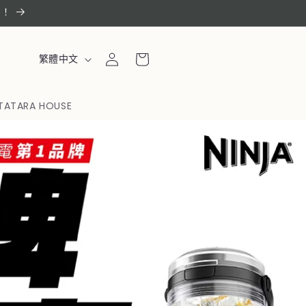
惠！
購
登
語
物
繁體中文
入
言
車
TATARA HOUSE