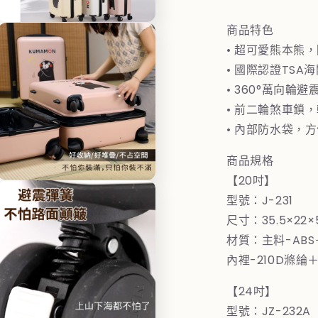
李
商品特色
箱
在
20+24+28
2
互
• 超可愛熊本熊
動
吋
• 國際認證TSA
視
三
窗
• 360°萬向輪
中
件
• 前二輪煞車鎖
開
組
啟
• 內部防水袋，
(三
(
多
媒
色)
色
商品規格
體
數
檔
【20吋】
在
量
案
型號：J-231
互
3
減
動
尺寸：35.5×2
少
視
材質：主料-AB
窗
中
內裡-210D滌綸＋
開
啟
【24吋】
多
媒
型號：JZ-232A