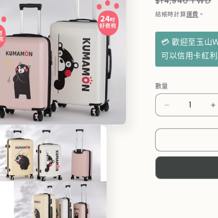
定
$14,940 TWD
價
結帳時計算
運費
。
💳 歡迎至玉山
可以信用卡紅
數量
【KUMAMO
熊
本
熊】
避
震
靜
音
行