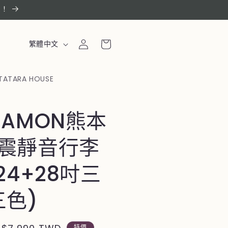
惠！
購
登
語
物
繁體中文
入
言
車
TATARA HOUSE
MAMON熊本
震靜音行李
24+28吋三
三色)
特價