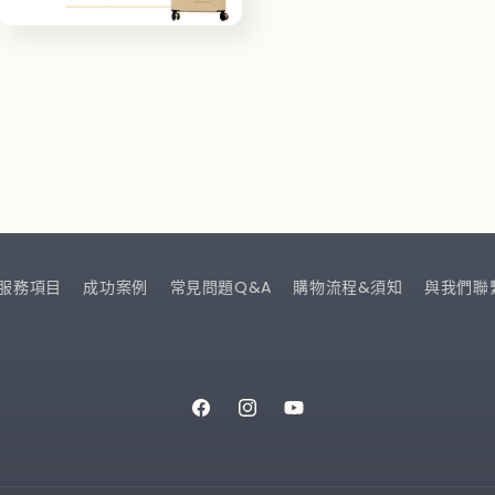
檔
在
案
互
13
動
視
窗
中
開
啟
多
媒
體
檔
服務項目
成功案例
常見問題Q&A
購物流程&須知
與我們聯
案
15
Facebook
Instagram
YouTube