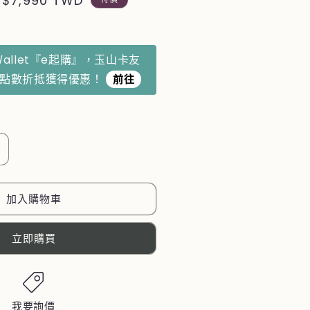
售
$7,990 TWD
價
Ｗallet『e起購』，玉山卡友
利點數折抵獲得優惠！
前往
N
【KUMAMON
熊
本
加入購物車
熊】
避
立即購買
震
靜
音
行
我要詢價