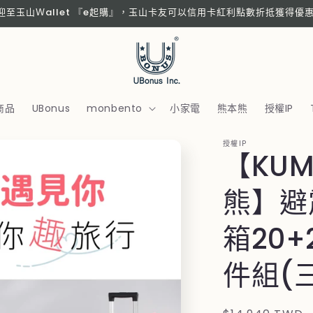
歡迎至玉山Ｗallet 『e起購』，玉山卡友可以信用卡紅利點數折抵獲得優
商品
UBonus
monbento
小家電
熊本熊
授權IP
授權IP
【KU
熊】避
箱20+
件組(