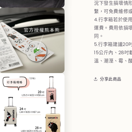
體
況下發生損壞情
檔
繫，可免費維修
在
案
互
9
4.行李箱若於使
動
運費。費用依損
視
窗
同。
中
5.行李箱建議20
開
啟
15公斤內、28
多
溫、潮溼、霉、
媒
體
檔
在
案
分享此商品
互
11
動
視
窗
中
開
啟
多
媒
體