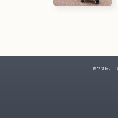
檔
在
案
互
12
動
視
窗
中
開
啟
多
媒
體
檔
關於微積分
案
14