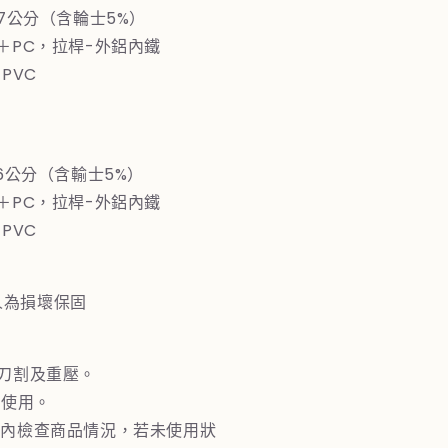
67公分（含輪士5%）
S＋PC，拉桿-外鋁內鐵
PVC
76公分（含輸士5%）
S＋PC，拉桿-外鋁內鐵
PVC
人為損壞保固
止刀割及重壓。
下使用。
週內檢查商品情況，若未使用狀