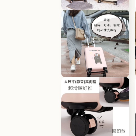
體
檔
在
案
互
1
動
視
窗
中
開
啟
多
媒
體
檔
在
案
互
2
動
視
窗
中
開
啟
多
媒