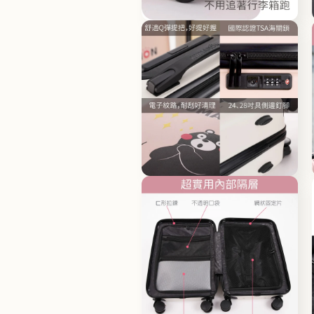
體
檔
在
案
互
4
動
視
窗
中
開
啟
多
媒
體
檔
在
案
互
6
動
視
窗
中
開
啟
多
媒