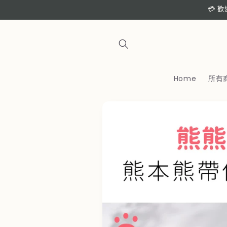
跳至內
💳 
容
Home
所有
略過產
品資訊