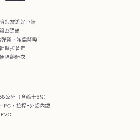
李
箱
0+24+28
，陪您旅遊好心情
吋
海關密碼鎖
三
避震彈簧，減震降噪
件
，輕鬆拉著走
組
方便隔離髒衣
三
)
數
量
增
2×58公分（含輪士5%）
加
S＋PC，拉桿-外鋁內鐵
PVC