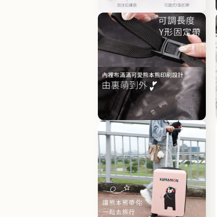
體
檔
在
案
互
8
動
視
窗
中
開
啟
多
媒
體
檔
在
案
互
10
動
視
窗
中
開
啟
多
媒
體