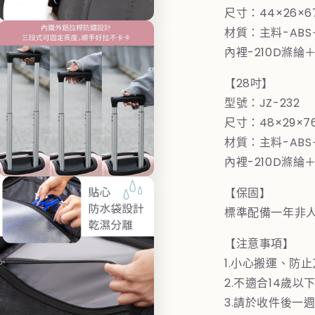
體
尺寸：44×26×
檔
在
材質：主料-AB
案
互
5
內裡-210D滌綸＋
動
視
窗
【28吋】
中
型號：JZ-232
開
尺寸：48×29×
啟
多
材質：主料-AB
媒
內裡-210D滌綸＋
體
檔
在
案
【保固】
互
7
動
標準配備一年非
視
窗
【注意事項】
中
1.小心搬運、防
開
啟
2.不適合14歲以
多
3.請於收件後一
媒