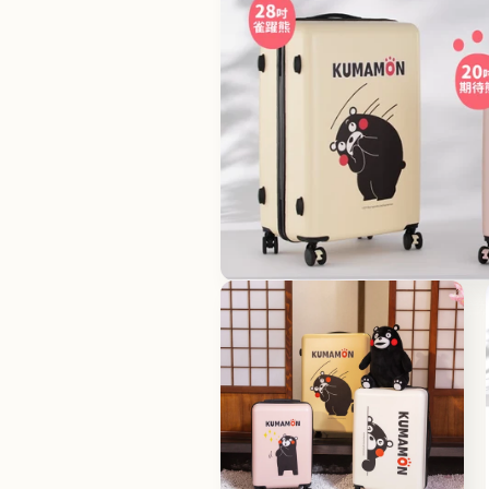
在
互
動
視
窗
中
開
啟
多
媒