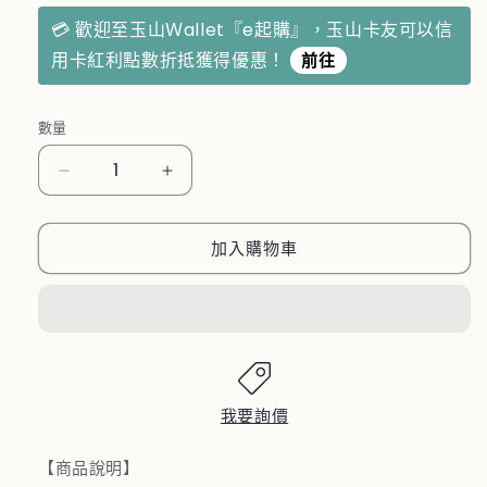
💳 歡迎至玉山Ｗallet『e起購』，玉山卡友可以信
用卡紅利點數折抵獲得優惠！
前往
數量
日
日
本
本
【水
【水
加入購物車
豚
豚
君
君
KAPIBARASAN】
KAPIBARASAN】
圓
圓
形
形
玻
玻
我要詢價
璃
璃
【商品說明】
保
保