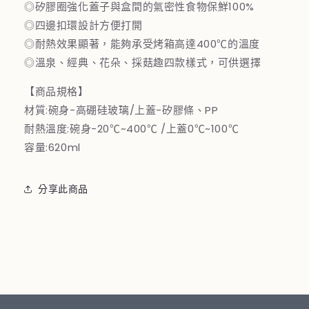
鮮
鮮
◎矽膠圈強化蓋子與盒間的氣密性食物保鮮100%
盒
盒
◎四邊扣環設計方便打開
620ML
620ML
◎耐熱效果顯著，能夠承受烤箱高達400℃的溫度
－
－
◎溫泉、經典、花朵、採菇趣四款樣式，可供選擇
溫
溫
【商品規格】
泉
泉
材質:碗身-高硼硅玻璃/上蓋-矽膠條、PP
數
數
量
量
耐熱溫度:碗身-20℃~400℃ /上蓋0℃~100℃
減
增
容量:620ml
少
加
分享此商品