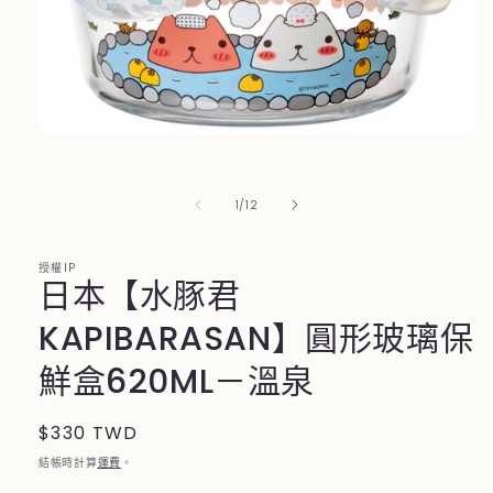
在
互
動
/
1
/
12
視
窗
中
授權IP
開
日本【水豚君
啟
多
KAPIBARASAN】圓形玻璃保
媒
體
鮮盒620ML－溫泉
檔
案
1
定
$330 TWD
價
結帳時計算
運費
。