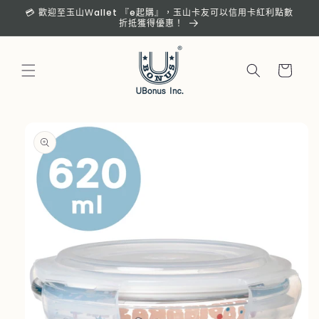
跳至內
💳 歡迎至玉山Ｗallet 『e起購』，玉山卡友可以信用卡紅利點數
容
折抵獲得優惠！
購
物
車
略過產
品資訊