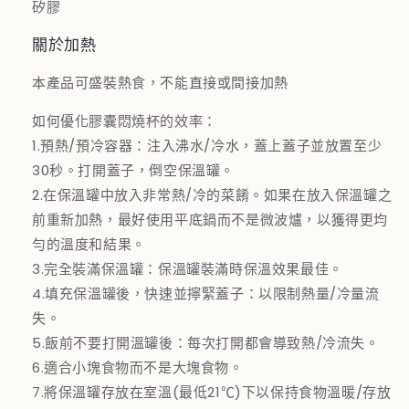
矽膠
關於加熱
本產品可盛裝熱食，不能直接或間接加熱
如何優化膠囊悶燒杯的效率：
1.預熱/預冷容器：注入沸水/冷水，蓋上蓋子並放置至少
30秒。打開蓋子，倒空保溫罐。
2.在保溫罐中放入非常熱/冷的菜餚。如果在放入保溫罐之
前重新加熱，最好使用平底鍋而不是微波爐，以獲得更均
勻的溫度和結果。
3.完全裝滿保溫罐：保溫罐裝滿時保溫效果最佳。
4.填充保溫罐後，快速並擰緊蓋子：以限制熱量/冷量流
失。
5.飯前不要打開溫罐後：每次打開都會導致熱/冷流失。
6.適合小塊食物而不是大塊食物。
7.將保溫罐存放在室溫(最低21℃)下以保持食物溫暖/存放