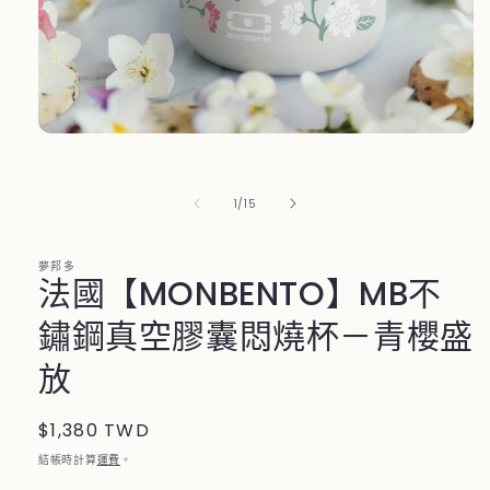
在
互
動
/
1
/
15
視
窗
中
夢邦多
開
法國【MONBENTO】MB不
啟
多
鏽鋼真空膠囊悶燒杯－青櫻盛
媒
體
放
檔
案
1
定
$1,380 TWD
價
結帳時計算
運費
。