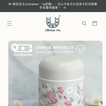
跳至內
💳 歡迎至玉山Ｗallet 『e起購』，玉山卡友可以信用卡紅利點數
容
折抵獲得優惠！
購
物
車
略過產
品資訊