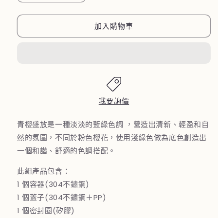
國
國
【MONBENTO】
【MONBENTO】
加入購物車
MB
MB
不
不
鏽
鏽
鋼
鋼
真
真
空
空
我要詢價
膠
膠
囊
囊
青櫻盛放是一種淡淡的藍綠色調 ，營造出清新、輕盈和自
悶
悶
然的氛圍，不同於粉色櫻花，使用淺綠色做為底色創造出
燒
燒
一個和諧、舒適的色調搭配。
杯
杯
此組產品包含：
－
－
1 個容器(304不鏽鋼)
青
青
1 個蓋子(304不鏽鋼＋PP)
櫻
櫻
1 個密封圈(矽膠)
盛
盛