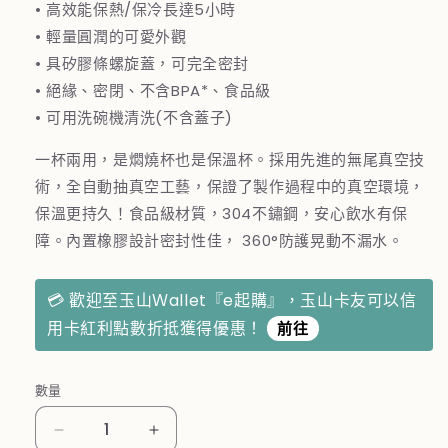
• 高效能保熱/保冷長達5小時
• 輕量圓潤的可愛外觀
• 具矽膠條螺旋蓋，可完全密封
• 絕緣、密閉、不含BPA*、食品級
• 可用洗碗機清洗(不含蓋子)
一杯兩用，是燜燒杯也是保溫杯。採用先進的無尾真空技
術，全自動抽真空工藝，保證了製作過程中的真空環境，
保溫更持久！食品級材質，304不鏽鋼，安心飲水有保
障。內置橡膠設計密封性佳， 360°防護晃動不漏水。
💳 歡迎至玉山Ｗallet『e起購』，玉山卡友可以信
用卡紅利點數折抵獲得優惠！
前往
數量
法
法