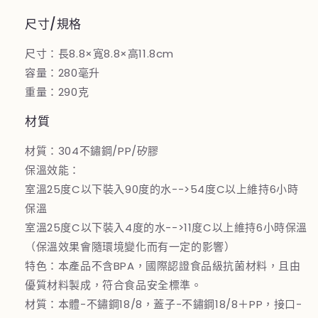
放
放
尺寸/規格
數
數
量
量
尺寸：長8.8×寬8.8×高11.8cm
減
增
容量：280毫升
少
加
重量：290克
材質
材質：304不鏽鋼/PP/矽膠
保溫效能：
室溫25度C以下裝入90度的水-->54度C以上維持6小時
保溫
室溫25度C以下裝入4度的水-->11度C以上維持6小時保溫
（保溫效果會隨環境變化而有一定的影響）
特色：本產品不含BPA，國際認證食品級抗菌材料，且由
優質材料製成，符合食品安全標準。
材質：本體-不鏽鋼18/8，蓋子-不鏽鋼18/8＋PP，接口-