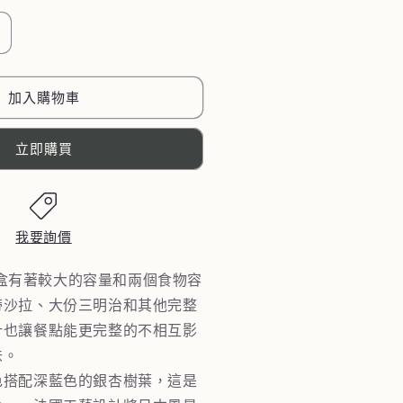
法
國
TO】
【MONBENTO】
加入購物車
MB
原
立即購買
創
方
形
雙
我要詢價
層
便
便當盒有著較大的容量和兩個食物容
當
帶沙拉、大份三明治和其他完整
盒
計也讓餐點能更完整的不相互影
－
味。
杏
色搭配深藍色的銀杏樹葉，這是
花