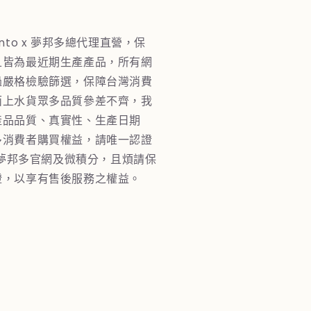
nto x 夢邦多總代理直營，保
且皆為最近期生產產品，所有網
過嚴格檢驗篩選，保障台灣消費
面上水貨眾多品質參差不齊，我
產品品質、真實性、生產日期
多消費者購買權益，請唯一認證
to夢邦多官網及微積分，且煩請保
證，以享有售後服務之權益。