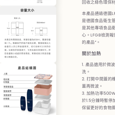
回收之綠色環保
檔
在
案
本產品通過德國L
互
13
動
是德國食品衛生
視
是其他專項食品
窗
中
心。LFGB檢測
開
的產品”。
啟
多
媒
關於加熱
體
檔
1. 產品適用於
在
案
互
洗。
15
動
2. 打開中間蓋
視
窗
蓋再微波。
中
3. 加熱功率50
開
啟
於1.5分鐘時暫
多
保留更好的食物風
媒
體