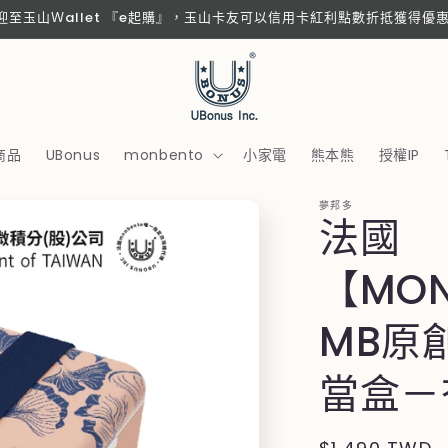
歡迎至玉山Ｗallet 『e起購』，玉山卡友可以信用卡紅利點數折抵獲得優
商品
UBonus
monbento
小家電
熊本熊
授權IP
夢邦多
法國
【MON
MB原
當盒－