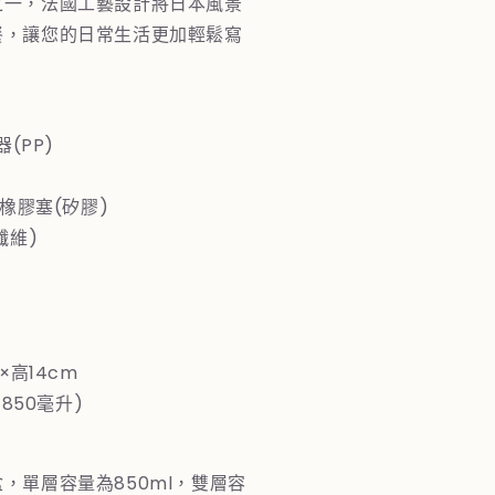
之一，法國工藝設計將日本風景
春
餐，讓您的日常生活更加輕鬆寫
雨
數
量
：
增
器(PP)
加
個橡膠塞(矽膠)
纖維)
×高14cm
×850毫升)
，單層容量為850ml，雙層容