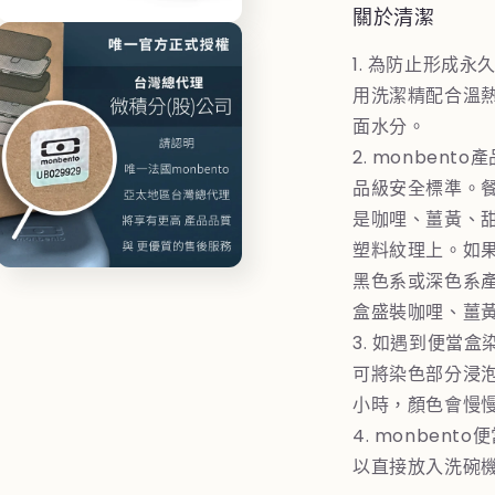
關於清潔
檔
在
案
互
17
1. 為防止形成
動
用洗潔精配合溫
視
窗
面水分。
中
2. monbent
開
啟
品級安全標準。
多
是咖哩、薑黃、
媒
體
塑料紋理上。如
檔
黑色系或深色系產
在
案
互
19
盒盛裝咖哩、薑
動
3. 如遇到便當
視
窗
可將染色部分浸
中
小時，顏色會慢
開
啟
4. monben
多
以直接放入洗碗
媒
體