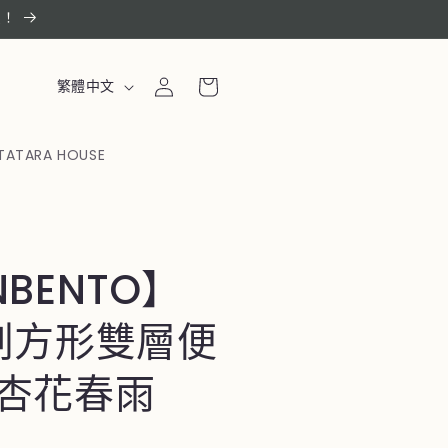
惠！
購
登
語
物
繁體中文
入
言
車
TATARA HOUSE
BENTO】
創方形雙層便
杏花春雨