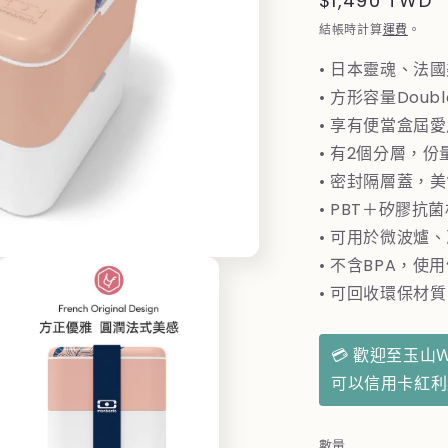
定
$1,490 TWD
價
結帳時計算
運費
。
• 日本靈魂、法國
• 方形容量Doub
• 享有便當盒屆
• 有2個分層，
• 密封隔層蓋，
• PBT＋矽膠抗
• 可用於微波爐
• 不含BPA，使
• 可回收環保材質
💳 歡迎至玉山
可以信用卡紅
數量