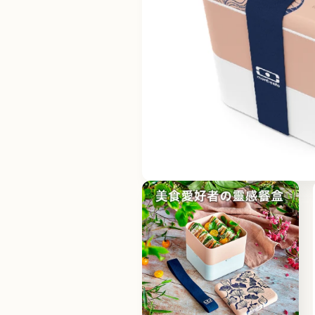
在
互
動
視
窗
中
開
啟
多
媒