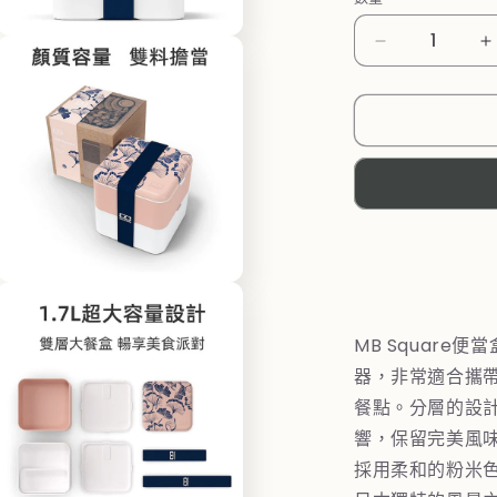
在
法
互
國
動
視
【MONBEN
窗
MB
中
原
開
創
啟
多
方
媒
形
體
檔
雙
在
案
層
互
3
動
便
MB Square
視
當
器，非常適合攜
窗
盒
中
餐點。分層的設
開
－
響，保留完美風
啟
杏
多
採用柔和的粉米
花
媒