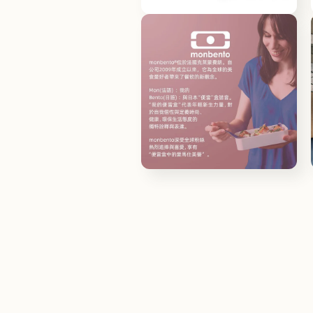
檔
在
案
互
16
動
視
窗
中
開
啟
多
媒
體
檔
在
案
互
18
動
視
窗
中
開
啟
多
媒
體