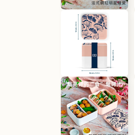
體
檔
在
案
互
1
動
視
窗
中
開
啟
多
媒
體
檔
在
案
互
2
動
視
窗
中
開
啟
多
媒