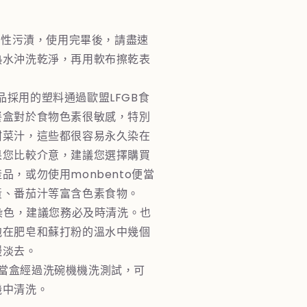
永久性污漬，使用完畢後，請盡速
熱水沖洗乾淨，再用軟布擦乾表
o產品採用的塑料通過歐盟LFGB食
餐盒對於食物色素很敏感，特別
甜菜汁，這些都很容易永久染在
果您比較介意，建議您選擇購買
品，或勿使用monbento便當
黃、番茄汁等富含色素食物。
盒染色，建議您務必及時清洗。也
泡在肥皂和蘇打粉的溫水中幾個
慢淡去。
to便當盒經過洗碗機機洗測試，可
機中清洗。