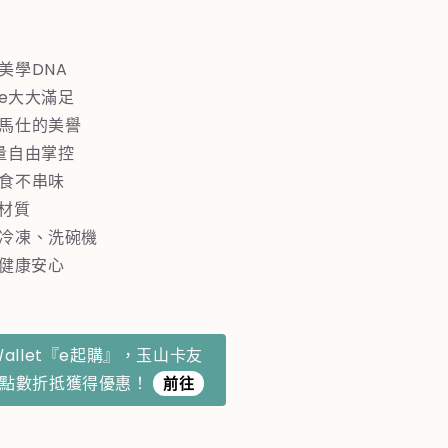
美學DNA
le大大滿足
愛馬仕的美譽
份量自由掌控
美食不串味
菌材質
、冷凍、洗碗機
用健康安心
Ｗallet『e起購』，玉山卡友
利點數折抵獲得優惠！
前往