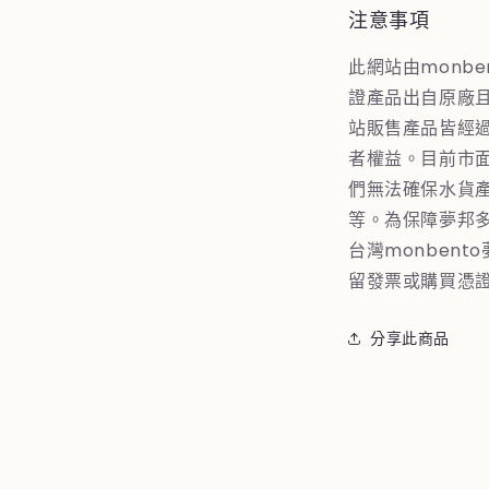
檔
注意事項
案
21
此網站由monbe
證產品出自原廠
站販售產品皆經
者權益。目前市
們無法確保水貨
等。為保障夢邦
台灣monben
留發票或購買憑
分享此商品