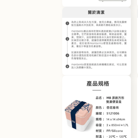
檔
在
案
互
12
動
視
窗
中
開
啟
多
媒
體
檔
在
案
互
14
動
視
窗
中
開
啟
多
媒
體