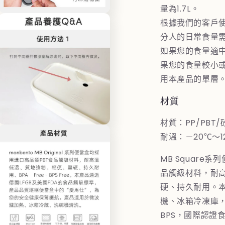
體
量為1.7L。
檔
在
案
根據我們的客戶
互
9
分人的日常食量
動
視
如果您的食量適
窗
果您的食量較小
中
開
用本產品的單層
啟
多
材質
媒
體
材質：PP/PBT/
檔
在
案
耐溫：－20℃～1
互
11
動
MB Square
視
窗
品觸級材料，耐
中
硬、持久耐用。
開
啟
機、冰箱冷凍庫，
多
BPS，國際認證
媒
體