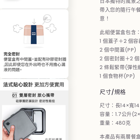
日本獨特的風景
體
春
檔
帶入您的隨行午
雨
在
案
意！
互
5
數
動
量
視
此組便當盒包含
窗
減
1 個蓋子＋2 個容
中
少
開
2 個中間蓋(PP)
啟
2 個密封圈＋2 
多
媒
2 條鬆緊帶(彈性
體
1 個食物杯(PP)
檔
在
案
互
7
尺寸/規格
動
視
尺寸：長14×寬14
窗
中
容量：1.7公升(2
開
重量：480克
啟
多
媒
本產品有兩層餐盒