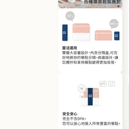
體
檔
在
案
互
4
動
視
窗
中
開
啟
多
媒
體
檔
在
案
互
6
動
視
窗
中
開
啟
多
媒