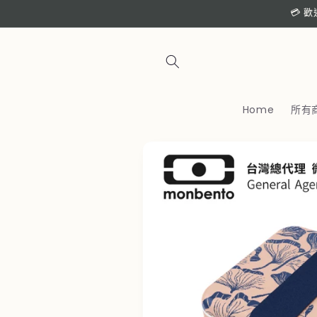
跳至內
💳 
容
Home
所有
略過產
品資訊