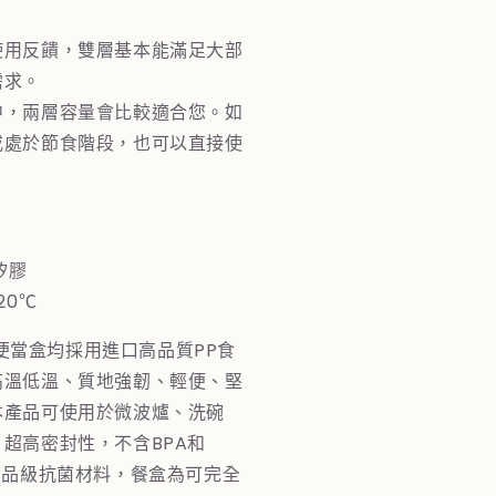
使用反饋，雙層基本能滿足大部
需求。
中，兩層容量會比較適合您。如
或處於節食階段，也可以直接使
。
矽膠
20℃
系列便當盒均採用進口高品質PP食
高溫低溫、質地強韌、輕便、堅
本產品可使用於微波爐、洗碗
超高密封性，不含BPA和
食品級抗菌材料，餐盒為可完全