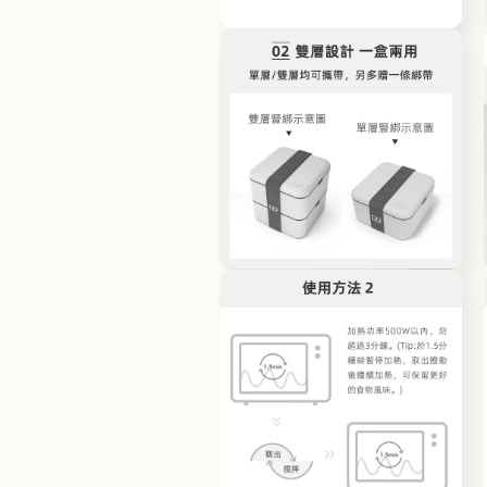
體
檔
在
案
互
8
動
視
窗
中
開
啟
多
媒
體
檔
在
案
互
10
動
視
窗
中
開
啟
多
媒
體