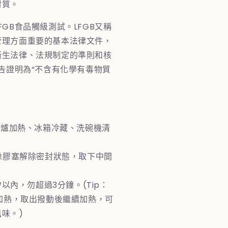
材質。
FGB食品觸級測試。LFGB又稱
管理方面重要的基本法律文件，
衛生法律、法規制定的準則和核
報告證明為“不含有化學有毒物質
微波爐加熱、冰箱冷藏、洗碗機清
的橡膠塞解除密封狀態，取下中間
0W以內，勿超過3分鐘。(Tip：
停加熱，取出撥動後繼續加熱，可
味。)