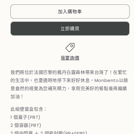
國
國
【MONBENTO】
【MONBENTO】
加入購物車
MB
MB
原
原
立即購買
創
創
長
長
方
方
形
形
我要詢價
雙
雙
層
層
我們將位於法國巴黎的楓丹白露森林帶來台灣了！在繁忙
便
便
的生活中，也要適時地停下來好好休息，Monbento以綠
當
當
意盎然的視覺為您補充精力，享用完美好的餐點後再繼續
盒
盒
加油！
－
－
此組便當盒包含：
楓
楓
1 個蓋子(PBT)
丹
丹
白
白
2 個容器(PBT)
露
露
2 個中間蓋 ＋ 2 個密封圈(PP+SEBS)