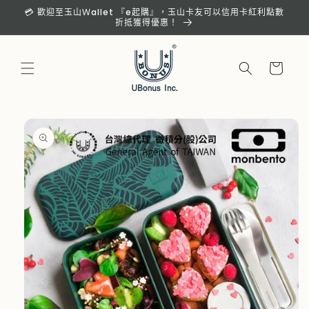
跳至內
💳 歡迎至玉山Ｗallet 『e起購』，玉山卡友可以信用卡紅利點數
容
折抵獲得優惠！
購
物
車
略過產
品資訊