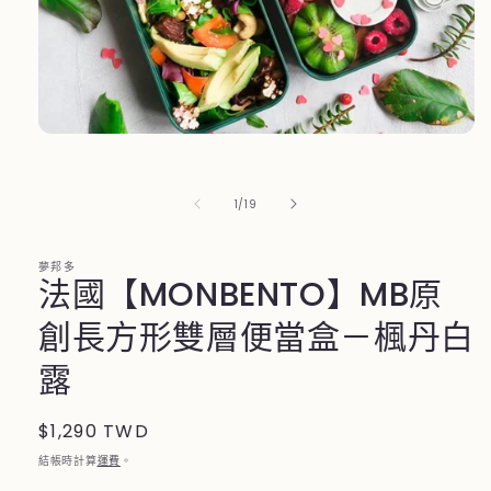
在
互
動
/
1
/
19
視
窗
中
夢邦多
開
法國【MONBENTO】MB原
啟
多
創長方形雙層便當盒－楓丹白
媒
體
露
檔
案
1
定
$1,290 TWD
價
結帳時計算
運費
。