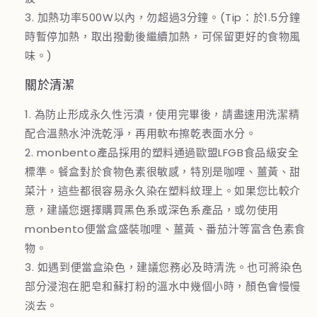
3. 加熱功率500W以內，勿超過3分鐘。(Tip：於1.5分鐘
時暫停加熱，取出撥動後繼續加熱，可保留更好的食物風
味。)
關於清潔
1. 為防止形成永久性污漬，使用完畢後，請盡速用洗潔精
配合溫熱水沖洗乾淨，再用軟布擦乾表面水分。
2. monbento產品採用的塑料通過歐盟LFGB食品級安全
標準。餐盒對於食物色素很敏感，特別是咖哩、薑黃、甜
菜汁，這些都很容易永久染在塑料紋理上。如果您比較介
意，建議您選擇購買黑色系或深色系產品，或勿使用
monbento便當盒盛裝咖哩、薑黃、番茄汁等富含色素食
物。
3. 如遇到便當盒染色，建議您務必及時清洗。也可將染色
部分浸泡在肥皂和蘇打粉的溫水中幾個小時，顏色會慢慢
淡去。