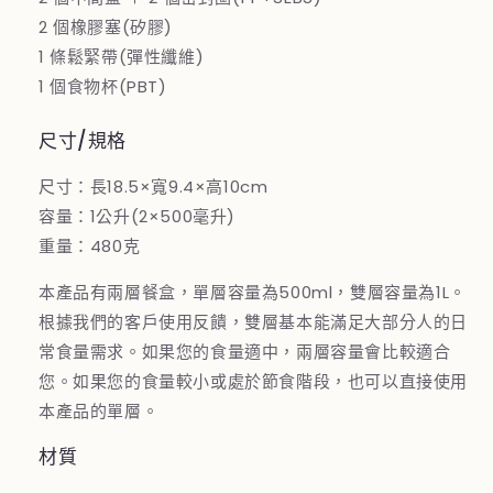
數
數
2 個橡膠塞(矽膠)
量
量
1 條鬆緊帶(彈性纖維)
減
增
1 個食物杯(PBT)
少
加
尺寸/規格
尺寸：長18.5×寬9.4×高10cm
容量：1公升(2×500毫升)
重量：480克
本產品有兩層餐盒，單層容量為500ml，雙層容量為1L。
根據我們的客戶使用反饋，雙層基本能滿足大部分人的日
常食量需求。如果您的食量適中，兩層容量會比較適合
您。如果您的食量較小或處於節食階段，也可以直接使用
本產品的單層。
材質