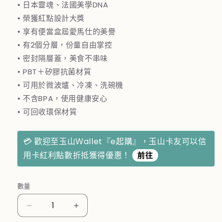
• 日本靈魂、法國美學DNA
• 榮獲紅點設計大獎
• 享有便當盒屆愛馬仕的美譽
• 有2個分層，份量自由掌控
• 密封隔層蓋，美食不串味
• PBT＋矽膠抗菌材質
• 可用於微波爐、冷凍、洗碗機
• 不含BPA，使用健康安心
• 可回收環保材質
💳 歡迎至玉山Ｗallet『e起購』，玉山卡友可以信
用卡紅利點數折抵獲得優惠！
前往
數量
法
法