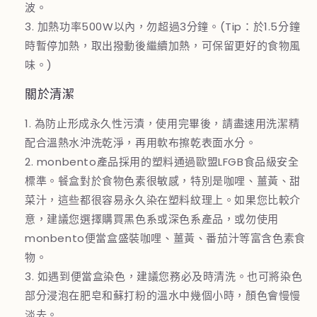
波。
3. 加熱功率500W以內，勿超過3分鐘。(Tip：於1.5分鐘
時暫停加熱，取出撥動後繼續加熱，可保留更好的食物風
味。)
關於清潔
1. 為防止形成永久性污漬，使用完畢後，請盡速用洗潔精
配合溫熱水沖洗乾淨，再用軟布擦乾表面水分。
2. monbento產品採用的塑料通過歐盟LFGB食品級安全
標準。餐盒對於食物色素很敏感，特別是咖哩、薑黃、甜
菜汁，這些都很容易永久染在塑料紋理上。如果您比較介
意，建議您選擇購買黑色系或深色系產品，或勿使用
monbento便當盒盛裝咖哩、薑黃、番茄汁等富含色素食
物。
3. 如遇到便當盒染色，建議您務必及時清洗。也可將染色
部分浸泡在肥皂和蘇打粉的溫水中幾個小時，顏色會慢慢
淡去。