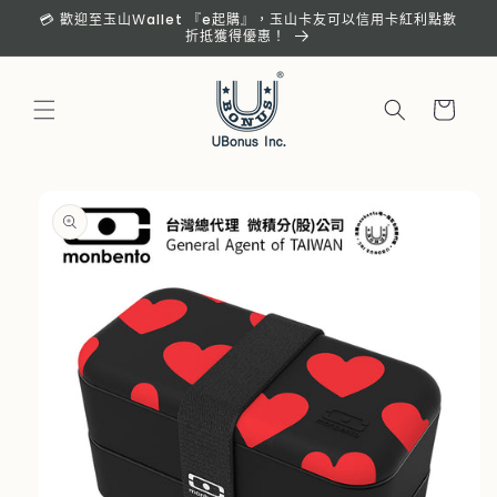
跳至內
💳 歡迎至玉山Ｗallet 『e起購』，玉山卡友可以信用卡紅利點數
容
折抵獲得優惠！
購
物
車
略過產
品資訊