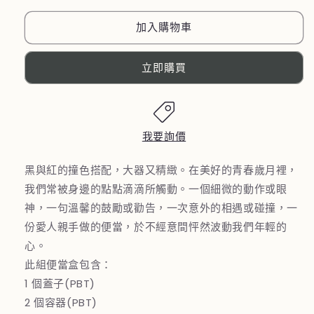
國
國
【MONBENTO】
【MONBENTO】
加入購物車
MB
MB
原
原
立即購買
創
創
長
長
方
方
形
形
我要詢價
雙
雙
層
層
黑與紅的撞色搭配，大器又精緻。在美好的青春歲月裡，
便
便
我們常被身邊的點點滴滴所觸動。一個細微的動作或眼
當
當
神，一句溫馨的鼓勵或勸告，一次意外的相遇或碰撞，一
盒
盒
份愛人親手做的便當，於不經意間怦然波動我們年輕的
－
－
心。
怦
怦
此組便當盒包含：
然
然
1 個蓋子(PBT)
心
心
2 個容器(PBT)
動
動