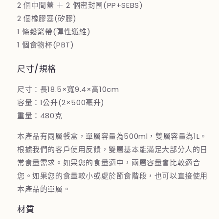
2 個中間蓋 ＋ 2 個密封圈(PP+SEBS)
數
數
2 個橡膠塞(矽膠)
量
量
1 條鬆緊帶(彈性纖維)
減
增
1 個食物杯(PBT)
少
加
尺寸/規格
尺寸：長18.5×寬9.4×高10cm
容量：1公升(2×500毫升)
重量：480克
本產品有兩層餐盒，單層容量為500ml，雙層容量為1L。
根據我們的客戶使用反饋，雙層基本能滿足大部分人的日
常食量需求。如果您的食量適中，兩層容量會比較適合
您。如果您的食量較小或處於節食階段，也可以直接使用
本產品的單層。
材質