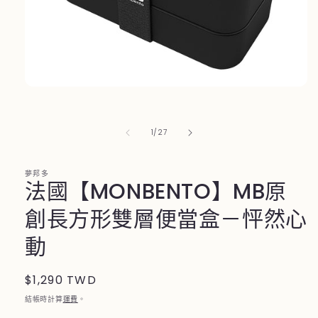
在
互
動
/
1
/
27
視
窗
中
夢邦多
開
法國【MONBENTO】MB原
啟
多
創長方形雙層便當盒－怦然心
媒
體
動
檔
案
1
定
$1,290 TWD
價
結帳時計算
運費
。