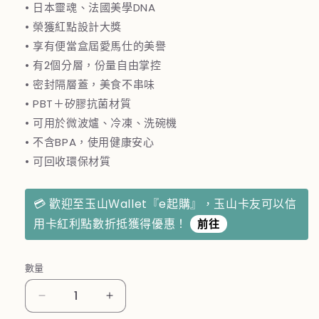
• 日本靈魂、法國美學DNA
• 榮獲紅點設計大獎
• 享有便當盒屆愛馬仕的美譽
• 有2個分層，份量自由掌控
• 密封隔層蓋，美食不串味
• PBT＋矽膠抗菌材質
• 可用於微波爐、冷凍、洗碗機
• 不含BPA，使用健康安心
• 可回收環保材質
💳 歡迎至玉山Ｗallet『e起購』，玉山卡友可以信
用卡紅利點數折抵獲得優惠！
前往
數量
法
法