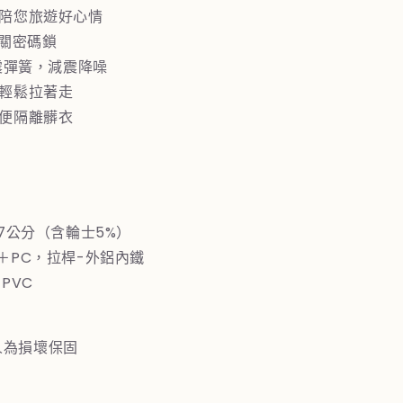
4
，陪您旅遊好心情
吋
海關密碼鎖
白)
避震彈簧，減震降噪
數
，輕鬆拉著走
量
方便隔離髒衣
增
加
67公分（含輪士5%）
S＋PC，拉桿-外鋁內鐵
PVC
人為損壞保固