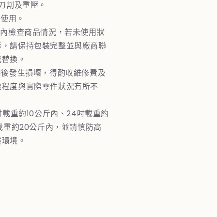
止刀割及重壓。
下使用。
週內檢查商品情況，若未使用狀
形，請保持包裝完整並與廠商聯
或替換。
用後發生損壞，得酌收維修費及
壞程度與實際零件狀況有所不
吋載重約10公斤內、24吋載重約
吋載重約20公斤內，並請慎防高
酸環境。