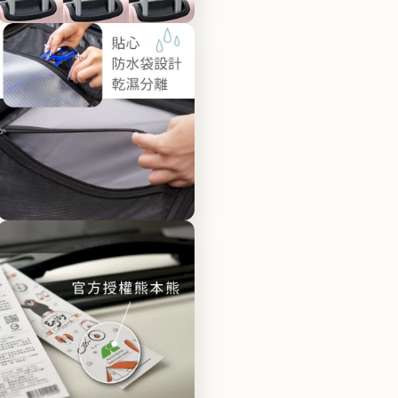
體
檔
在
案
互
9
動
視
窗
中
開
啟
多
媒
體
檔
在
案
互
11
動
視
窗
中
開
啟
多
媒
體