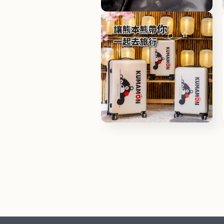
檔
在
案
互
12
動
視
窗
中
開
啟
多
媒
體
檔
在
案
互
14
動
視
窗
中
開
啟
多
媒
體