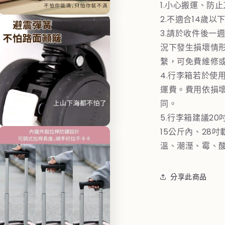
體
1.小心搬運、防
檔
2.不適合14歲以
在
案
互
5
3.請於收件後一
動
況下發生損壞情
視
窗
繫，可免費維修
中
4.行李箱若於使
開
啟
運費。費用依損
多
同。
媒
體
5.行李箱建議20
檔
15公斤內、28
在
案
互
7
溫、潮溼、霉、
動
視
窗
分享此商品
中
開
啟
多
媒