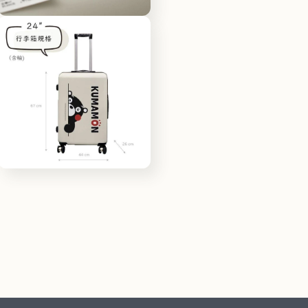
檔
在
案
互
13
動
視
窗
中
開
啟
多
媒
體
檔
在
案
互
15
動
視
窗
中
開
啟
多
媒
體