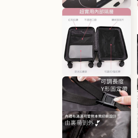
體
檔
在
案
互
8
動
視
窗
中
開
啟
多
媒
體
檔
在
案
互
10
動
視
窗
中
開
啟
多
媒
體