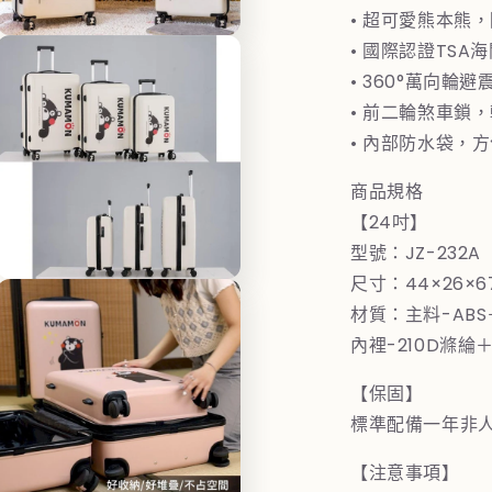
24
2
• 超可愛熊本熊
吋
在
• 國際認證TSA
(白)
(
互
• 360°萬向輪
動
數
視
• 前二輪煞車鎖
量
窗
• 內部防水袋，
中
減
開
少
商品規格
啟
多
【24吋】
媒
型號：JZ-232A
體
檔
尺寸：44×26×
在
案
互
材質：主料-AB
3
動
內裡-210D滌綸＋
視
窗
【保固】
中
開
標準配備一年非
啟
多
【注意事項】
媒