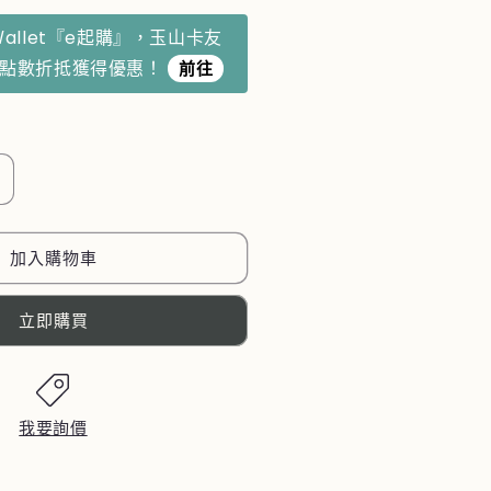
Ｗallet『e起購』，玉山卡友
利點數折抵獲得優惠！
前往
N
【KUMAMON
熊
本
加入購物車
熊】
避
立即購買
震
靜
音
行
我要詢價
李
箱