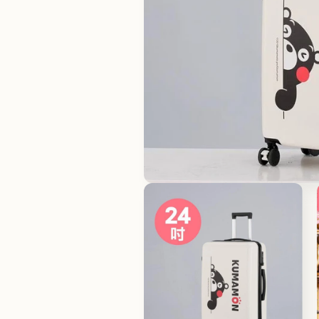
在
互
動
視
窗
中
開
啟
多
媒