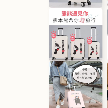
體
檔
在
案
互
1
動
視
窗
中
開
啟
多
媒
體
檔
在
案
互
2
動
視
窗
中
開
啟
多
媒