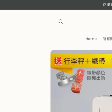
跳至內
💳 
容
Home
所有
略過產
品資訊