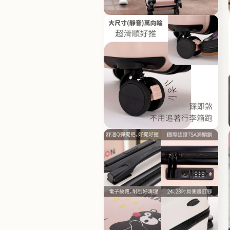
體
檔
在
案
互
4
動
視
窗
中
開
啟
多
媒
體
檔
在
案
互
6
動
視
窗
中
開
啟
多
媒