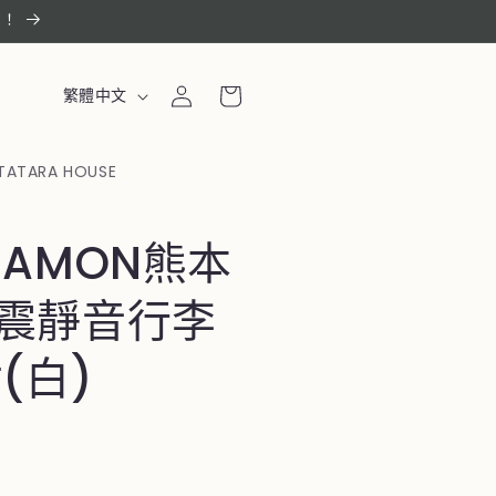
惠！
購
登
語
物
繁體中文
入
言
車
TATARA HOUSE
MAMON熊本
震靜音行李
(白)