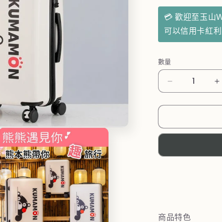
💳 歡迎至玉山
可以信用卡紅
數量
【KUMAMO
熊
本
熊】
避
震
靜
音
行
李
商品特色
箱