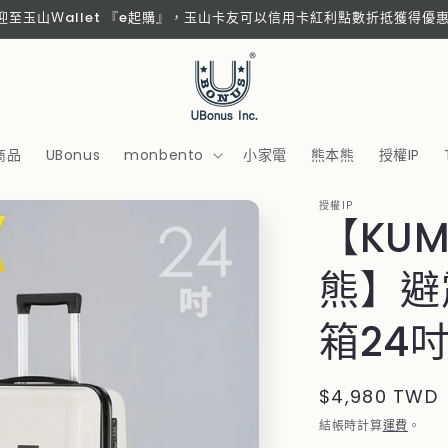
歡迎至玉山Ｗallet 『e起購』，玉山卡友可以信用卡紅利點數折抵獲得優
商品
UBonus
monbento
小家電
熊本熊
授權IP
授權IP
【KU
熊】避
箱24吋
定
$4,980 TWD
價
結帳時計算
運費
。