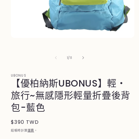
在
互
動
/
1
/
11
視
窗
中
UBONUS
開
【優柏納斯UBONUS】輕‧
啟
多
旅行~無感隱形輕量折疊後背
媒
體
包-藍色
檔
案
1
定
$390 TWD
價
結帳時計算
運費
。