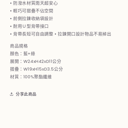
隱
隱
• 防潑水材質雨天超安心
形
形
• 輕巧可摺疊不佔空間
輕
輕
• 前側拉鍊收納袋設計
量
量
• 耐用Ｕ型背帶接口
折
折
• 背帶長短可自由調整 • 拉鍊開口設計物品不易掉出
疊
疊
後
後
商品規格
背
背
顏色：藍+綠
包-
包-
展開：W24xH42xD11公分
藍
藍
摺疊：W19xH15xD3.5公分
色
色
材質：100%聚酯纖維
數
數
量
量
分享此商品
減
增
少
加