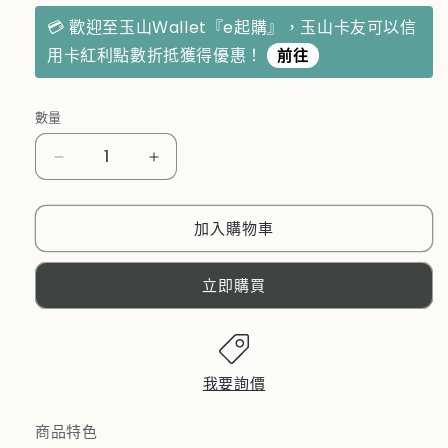
💳 歡迎至玉山Ｗallet『e起購』，玉山卡友可以信
用卡紅利點數折抵獲得優惠！
前往
數量
【優
【優
柏
柏
納
納
加入購物車
斯
斯
UBONUS】
UBONUS】
立即購買
輕‧
輕‧
旅
旅
行
行
~
~
我要詢價
無
無
感
感
商品特色