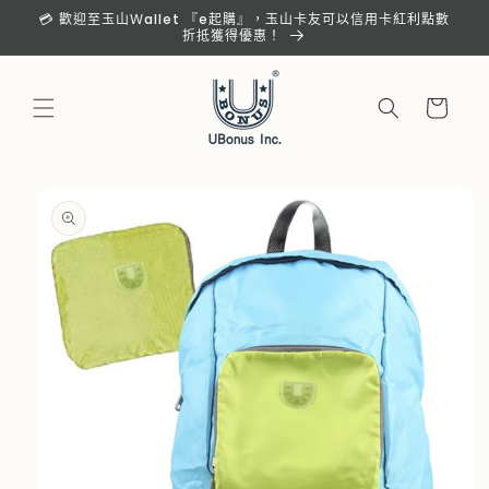
跳至內
💳 歡迎至玉山Ｗallet 『e起購』，玉山卡友可以信用卡紅利點數
容
折抵獲得優惠！
購
物
車
略過產
品資訊