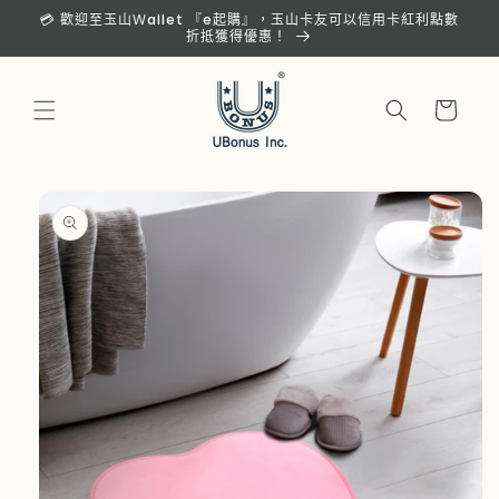
跳至內
💳 歡迎至玉山Ｗallet 『e起購』，玉山卡友可以信用卡紅利點數
容
折抵獲得優惠！
購
物
車
略過產
品資訊