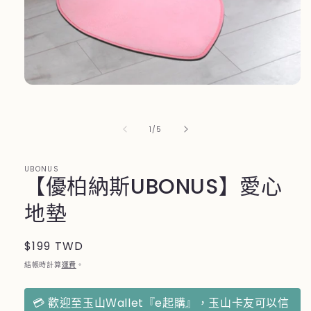
在
互
動
/
1
/
5
視
窗
中
UBONUS
開
【優柏納斯UBONUS】愛心
啟
多
地墊
媒
體
檔
定
$199 TWD
案
價
1
結帳時計算
運費
。
💳 歡迎至玉山Ｗallet『e起購』，玉山卡友可以信