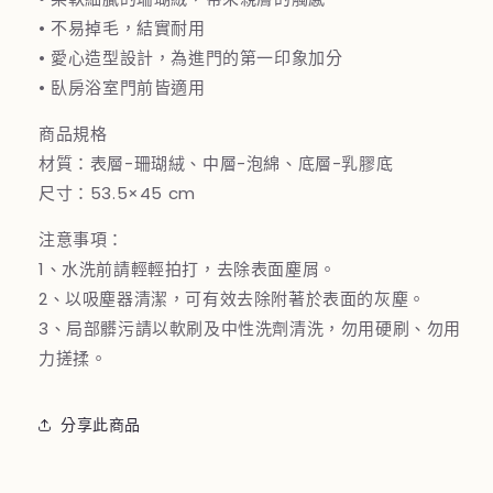
• 不易掉毛，結實耐用
• 愛心造型設計，為進門的第一印象加分
• 臥房浴室門前皆適用
商品規格
材質：表層-珊瑚絨、中層-泡綿、底層-乳膠底
尺寸：53.5×45 cm
注意事項：
1、水洗前請輕輕拍打，去除表面塵屑。
2、以吸塵器清潔，可有效去除附著於表面的灰塵。
3、局部髒污請以軟刷及中性洗劑清洗，勿用硬刷、勿用
力搓揉。
分享此商品