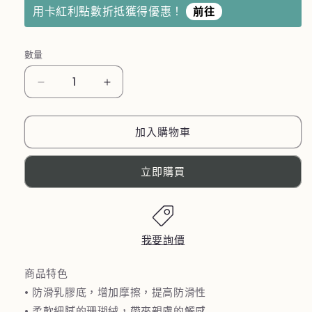
用卡紅利點數折抵獲得優惠！
前往
數量
【優
【優
柏
柏
納
納
加入購物車
斯
斯
UBONUS】
UBONUS】
立即購買
愛
愛
心
心
地
地
墊
墊
我要詢價
數
數
量
量
商品特色
減
增
• 防滑乳膠底，增加摩擦，提高防滑性
少
加
• 柔軟細膩的珊瑚絨，帶來親膚的觸感