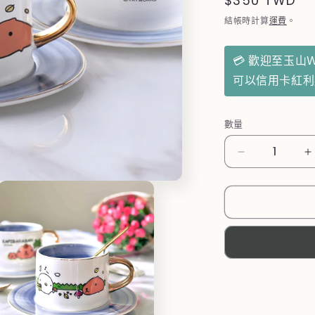
定
$350 TWD
價
結帳時計算
運費
。
💳 歡迎至玉山
可以信用卡紅
數量
日
本
【水
豚
君
KAPIBARA
漸
變
咖