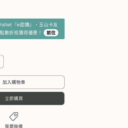
Ｗallet『e起購』，玉山卡友
利點數折抵獲得優惠！
前往
日
本
【水
加入購物車
豚
君
立即購買
SAN】
KAPIBARASAN】
漸
變
咖
我要詢價