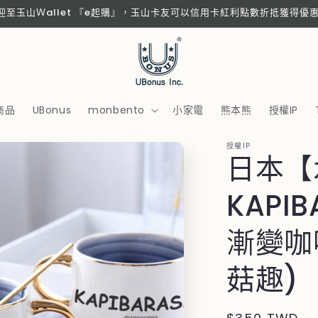
歡迎至玉山Ｗallet 『e起購』，玉山卡友可以信用卡紅利點數折抵獲得優
商品
UBonus
monbento
小家電
熊本熊
授權IP
授權IP
日本【
KAPI
漸變咖
菇趣)