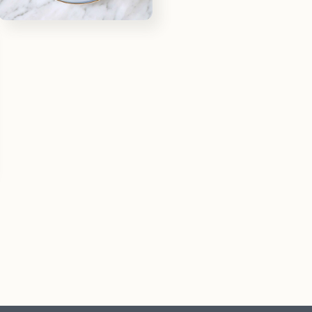
體
檔
在
案
互
5
動
視
窗
中
開
啟
多
媒
體
檔
案
7