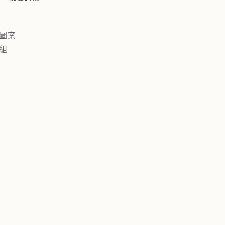
啡
杯
盤
權圖案
組
杯組
採
菇
)
數
量
增
加