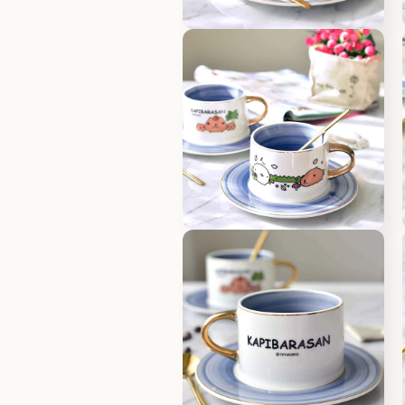
體
檔
在
案
互
1
動
視
窗
中
開
啟
多
媒
體
檔
在
案
互
2
動
視
窗
中
開
啟
多
媒