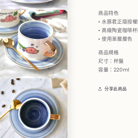
啡
商品特色
杯
在
互
盤
• 水豚君正版授
動
組
• 高級陶瓷咖啡
視
(採
(
窗
• 使用漸層層色
中
菇
開
商品規格
趣)
趣
啟
多
尺寸：杯盤
數
媒
量
容量：220ml
體
減
檔
在
案
少
互
3
分享此商品
動
視
窗
中
開
啟
多
媒