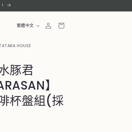
惠！
購
登
語
物
繁體中文
入
言
車
TATARA HOUSE
水豚君
BARASAN】
啡杯盤組(採