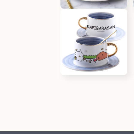
體
檔
在
案
互
4
動
視
窗
中
開
啟
多
媒
體
檔
在
案
互
6
動
視
窗
中
開
啟
多
媒