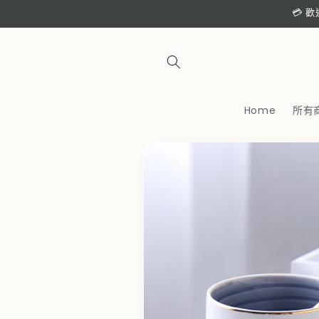
跳至內
💳 
容
Home
所有
略過產
品資訊