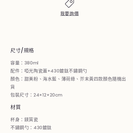
幾
幾
何
何
我要詢價
漸
漸
層
層
陶
陶
瓷
瓷
尺寸/規格
杯
杯
數
數
容量：380ml
量
量
配件：啞光陶瓷蓋+430鍍鈦不鏽鋼勺
減
增
顏色：甜美粉、海水藍、薄荷綠、芥末黃四款顏色隨機出
少
加
貨
包裝尺寸：24×12×20cm
材質
杯身：鎂質瓷
不鏽鋼勺：430鍍鈦