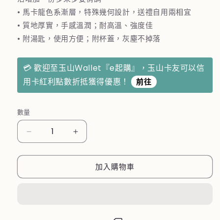
• 馬卡龍色系漸層，特殊幾何設計，送禮自用兩相宜
• 質地厚實，手感溫潤；耐高溫、強度佳
• 附湯匙，使用方便；附杯蓋，灰塵不掉落
💳 歡迎至玉山Ｗallet『e起購』，玉山卡友可以信
用卡紅利點數折抵獲得優惠！
前往
數量
馬
馬
卡
卡
龍
龍
加入購物車
色
色
系
系
漸
漸
層
層