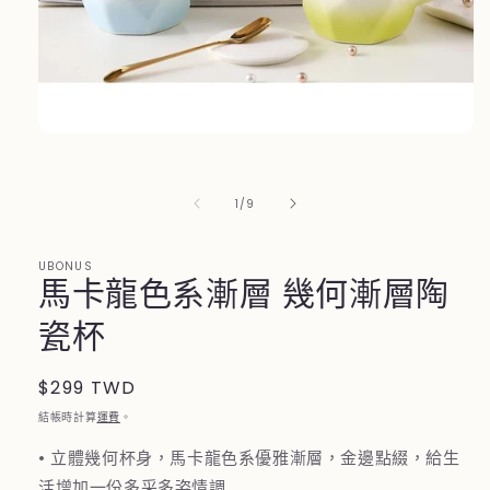
在
互
動
/
1
/
9
視
窗
中
UBONUS
開
馬卡龍色系漸層 幾何漸層陶
啟
多
瓷杯
媒
體
檔
定
$299 TWD
案
價
1
結帳時計算
運費
。
• 立體幾何杯身，馬卡龍色系優雅漸層，金邊點綴，給生
活增加一份多采多姿情調