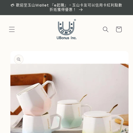
跳至內
💳 歡迎至玉山Ｗallet 『e起購』，玉山卡友可以信用卡紅利點數
容
折抵獲得優惠！
購
物
車
略過產
品資訊