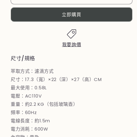
自
自
動
動
立即購買
研
研
磨
磨
咖
咖
啡
啡
我要詢價
機
機
SC-
SC-
尺寸/規格
A1210(棕
A1210(棕
萃取方式：濾滴方式
色)
色)
尺寸：17.3（寬）×22（深）×27（高）CM
數
數
最大使用：0.58L
量
量
減
增
電壓：AC110V
少
加
重量：約2.2 KG（包括玻璃壺）
頻率：60Hz
電線長度：約1.5m
電力消耗：600W