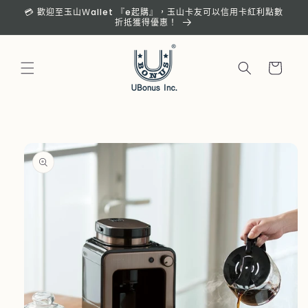
跳至內
💳 歡迎至玉山Ｗallet 『e起購』，玉山卡友可以信用卡紅利點數
容
折抵獲得優惠！
購
物
車
略過產
品資訊