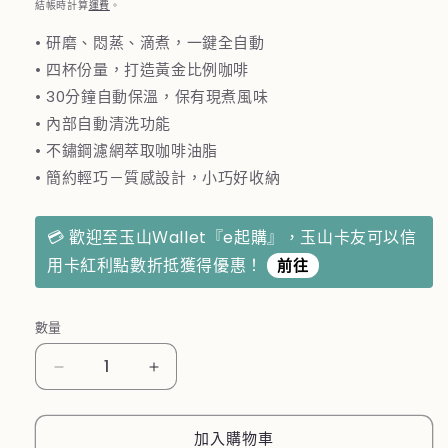
價
結帳時計算
運費
。
• 研磨、悶蒸、滴煮，一鍵全自動
• 四杯份量，打造黃金比例咖啡
• 30分鐘自動保溫，保有現煮風味
• 內部自動清洗功能
• 不鏽鋼濾網萃取咖啡油脂
• 簡約輕巧－質感設計，小巧好收納
💳 歡迎至玉山Ｗallet『e起購』，玉山卡友可以信
用卡紅利點數折抵獲得優惠！
前往
數量
日
日
本
本
Siroca
Siroca
加入購物車