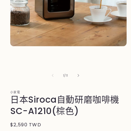
在
互
動
視
窗
/
1
/
11
中
開
啟
小家電
多
日本Siroca自動研磨咖啡機
媒
體
SC-A1210(棕色)
檔
案
1
定
$2,590 TWD