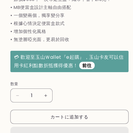
格
• MB便當盒設計主軸自由搭配
• 一個變兩個，獨享變分享
• 根據心情決定便當盒款式
• 增加個性化風格
• 無塗層啞光面，更易於回收
💳 歡迎至玉山Ｗallet『e起購』，玉山卡友可以信
用卡紅利點數折抵獲得優惠！
前往
数量
MONBENTO
MONBENTO
原
原
創
創
カートに追加する
長
長
方
方