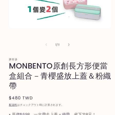
モ
ー
ダ
ル
の
1
/
11
で
メ
デ
夢邦多
ィ
MONBENTO原創長方形便當
ア
(1)
盒組合－青櫻盛放上蓋＆粉織
を
開
帶
く
通
$480 TWD
常
配送料
はチェックアウト時に計算されます。
価
• 原價$698，一次帶走上蓋＋織帶，省下218元！