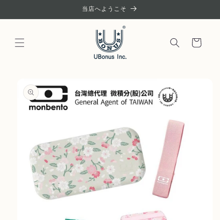
コンテ
当店へようこそ
ンツに
進む
カ
ー
ト
商品情
報にス
キップ