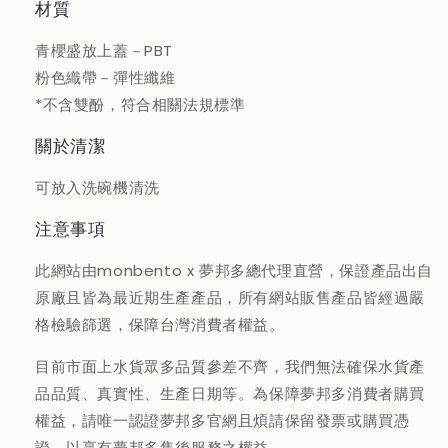
材質
量
量
を
を
青櫻盛放上蓋－PBT
減
増
粉色織帶－彈性纖維
ら
や
*不含雙酚，符合相關法規標準
す
す
關於清潔
可放入洗碗機清洗
注意事項
此網站由monbento x 夢邦多總代理直營，保證產品出自
原廠且皆為最近期生產產品，所有網站販售產品皆經過嚴
格檢驗篩選，保障台灣消費者權益。
目前市面上水貨眾多品質參差不齊，我們無法確保水貨產
品品質、真實性、生產日期等。為保障夢邦多消費者購買
權益，請唯一認證夢邦多官網且煩請保留發票或購買憑
證，以享有夢邦多售後服務之權益。