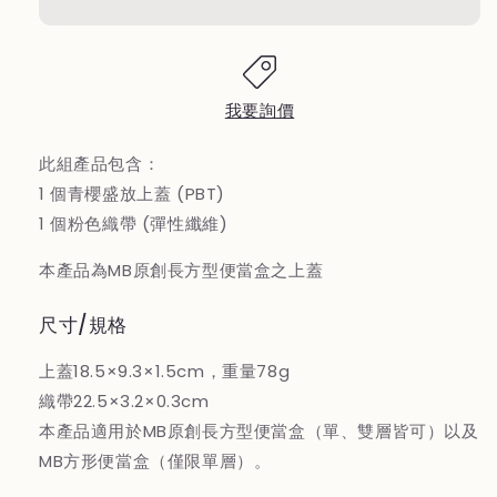
形
形
便
便
當
當
盒
盒
組
組
我要詢價
合
合
－
－
此組產品包含：
青
青
1 個
青櫻盛放
上蓋 (PBT)
櫻
櫻
1 個粉色織帶 (彈性纖維)
盛
盛
放
放
本產品為MB原創長方型便當盒之上蓋
上
上
蓋
蓋
尺寸/規格
＆
＆
上蓋18.5×9.3×1.5cm，重量78g
粉
粉
織帶22.5×3.2×0.3cm
織
織
帶
帶
本產品適用於MB原創長方型便當盒（單、雙層皆可）以及
の
の
MB方形便當盒（僅限單層）。
数
数