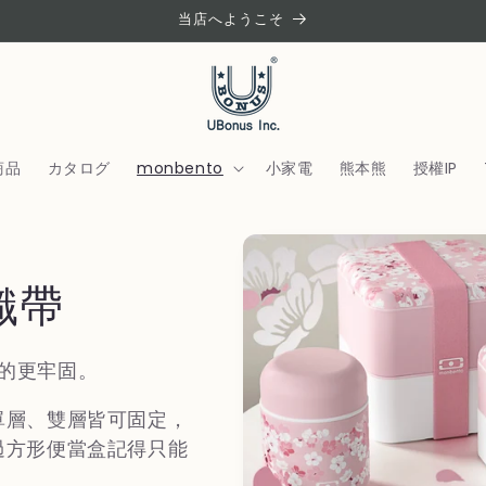
当店へようこそ
商品
カタログ
monbento
小家電
熊本熊
授權IP
織帶
的更牢固。
單層、雙層皆可固定，
過方形便當盒記得只能