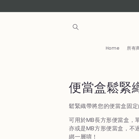
コンテ
ンツに
進む
Home
所有
コ
便當盒鬆緊
レ
鬆緊織帶將您的便當盒固定
ク
可用於MB長方形便當盒，
亦或是MB方形便當盒，不
シ
綁一層唷！