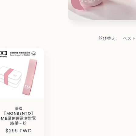
並び替え:
法國
【MONBENTO】
MB原創便當盒鬆緊
織帶－粉
通
$299 TWD