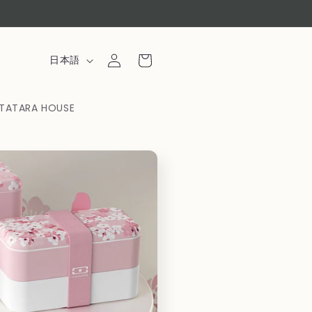
ロ
カ
グ
言
ー
日本語
イ
語
ト
ン
TATARA HOUSE