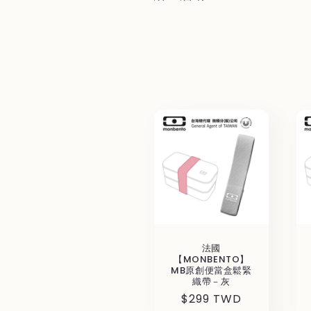
ョ
ン
:
法國
【MONBENTO】
MB原創便當盒鬆緊
織帶－灰
通
$299 TWD