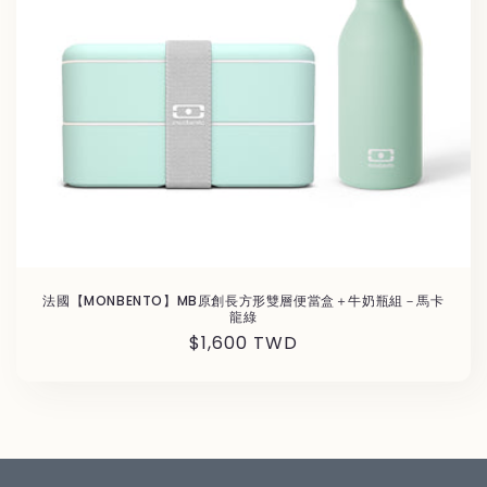
法國【MONBENTO】MB原創長方形雙層便當盒＋牛奶瓶組－馬卡
龍綠
通
$1,600 TWD
常
価
格