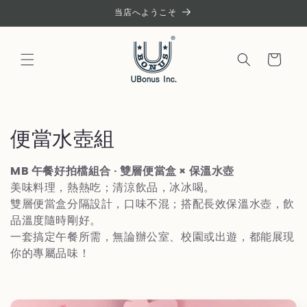
コンテ
当店へようこそ
ンツに
進む
カ
ー
ト
コ
便當水壺組
レ
MB 午餐好拍檔組合 · 雙層便當盒 × 保溫水壺
ク
美味料理，熱熱吃；清涼飲品，冰冰喝。
雙層便當盒分隔設計，口味不混；搭配長效保溫水壺，飲
シ
品溫度隨時剛好。
一套搞定午餐所需，無論辦公室、校園或出遊，都能展現
ョ
你的專屬品味！
ン
: