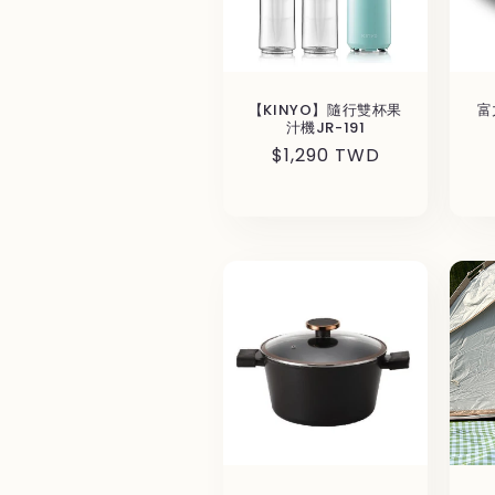
【KINYO】隨行雙杯果
富
汁機JR-191
通
$1,290 TWD
常
価
格