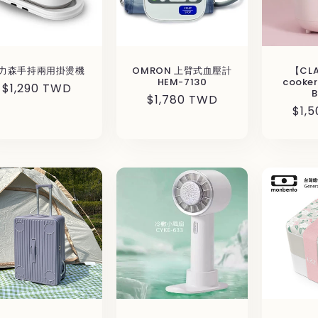
力森手持兩用掛燙機
OMRON 上臂式血壓計
【CLA
HEM-7130
cooke
通
$1,290 TWD
B
通
$1,780 TWD
常
通
$1,
常
価
常
価
格
価
格
格