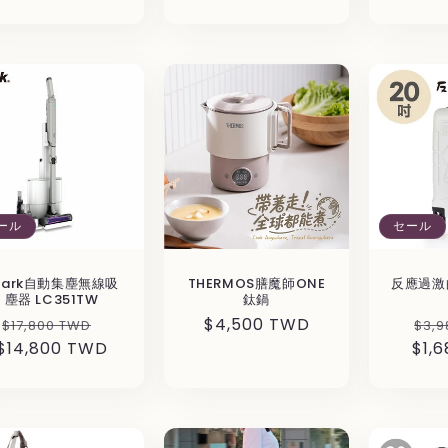
価
価
ル
価
格
格
価
格
格
ール
セール
hark自動集塵無線吸
THERMOS膳魔師ONE
反應過激
塵器 LC351TW
鈦鍋
通
セ
通
$4,500 TWD
通
$17,800 TWD
$3,9
$14,800 TWD
常
ー
常
$1,
常
価
ル
価
価
格
価
格
格
格