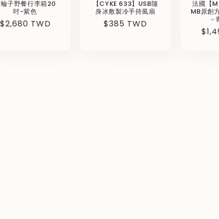
大輪子野餐行李箱20
【CYKE 633】USB隨
法國【M
吋-紫色
身冰敷製冷手持風扇
MB原創
－
通
$2,680 TWD
通
$385 TWD
通
$1,
常
常
常
価
価
価
格
格
格