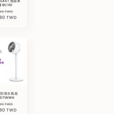
 BLAST 無線果
 BC151
セ
90 TWD
480 TWD
ー
ル
価
格
k 防潑水風扇
21TWWH
セ
80 TWD
880 TWD
ー