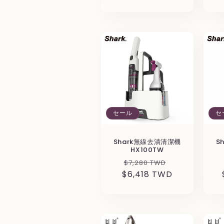
価
ル
格
価
格
セール
セ
Shark無線去漬清潔機
S
HX100TW
通
セ
$7,280 TWD
$6,418 TWD
常
ー
価
ル
格
価
格