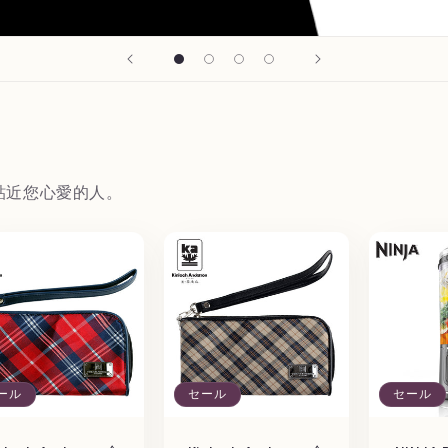
貼近您心愛的人。
ール
セール
セール