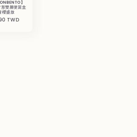
ONBENTO】
方形雙層便當盒
青櫻盛放
490 TWD