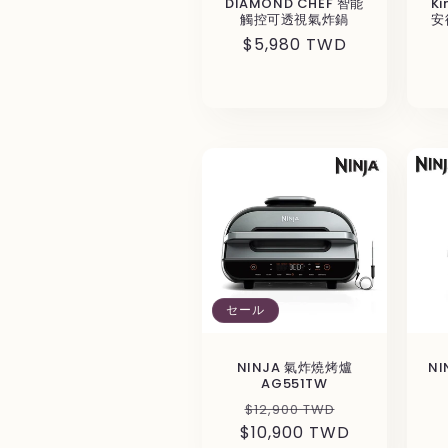
DIAMOND CHEF 智能
Ki
觸控可透視氣炸鍋
安
通
$5,980 TWD
常
価
格
セール
NINJA 氣炸燒烤爐
N
AG551TW
通
セ
$12,900 TWD
$10,900 TWD
常
ー