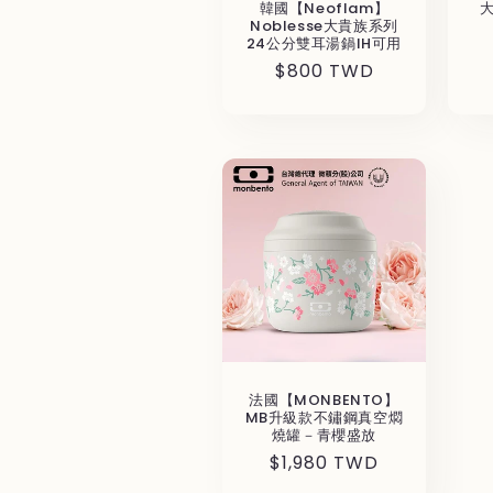
韓國【Neoflam】
Noblesse大貴族系列
24公分雙耳湯鍋IH可用
通
$800 TWD
常
価
格
法國【MONBENTO】
MB升級款不鏽鋼真空燜
燒罐－青櫻盛放
通
$1,980 TWD
常