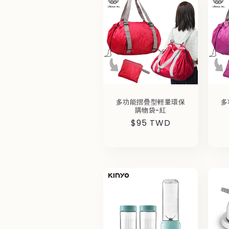
多功能摺疊型輕量環保
多
購物袋-紅
通
$95 TWD
常
価
格