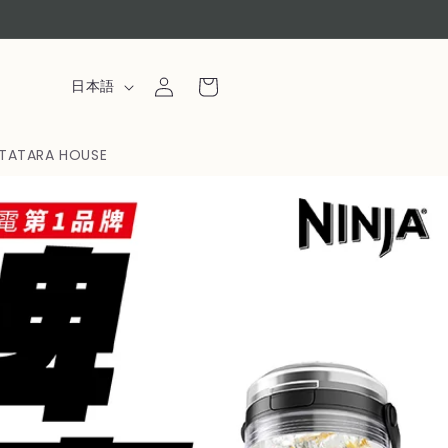
ロ
カ
グ
言
ー
日本語
イ
語
ト
ン
TATARA HOUSE