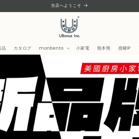
当店へようこそ
商品
カタログ
monbento
小家電
熊本熊
授權IP