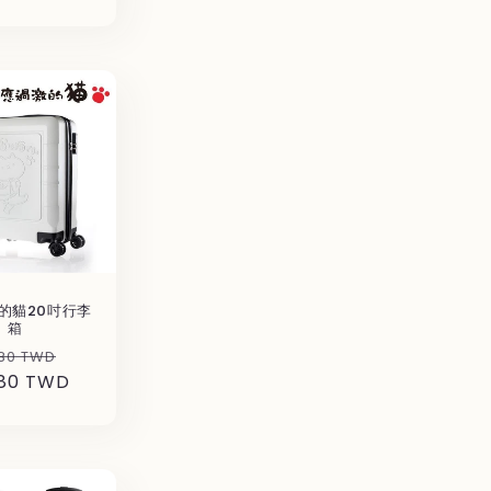
ル
価
格
的貓20吋行李
箱
セ
80 TWD
680 TWD
ー
ル
価
格