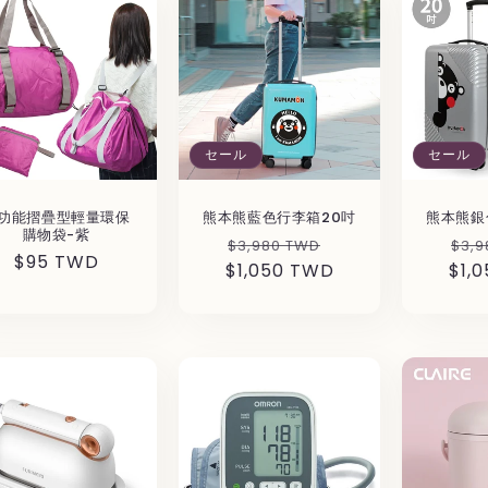
セール
セール
功能摺疊型輕量環保
熊本熊藍色行李箱20吋
熊本熊銀
購物袋-紫
通
セ
通
$3,980 TWD
$3,9
通
$95 TWD
$1,050 TWD
常
ー
$1,
常
常
価
ル
価
価
格
価
格
格
格