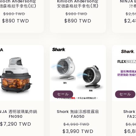
nloch Anderson金
Kinloch Anderson金
NINJA
德森格紋手拿包(紅)
安德森格紋手拿包(黑)
汁機
通
セ
通
セ
通
$980 TWD
$980 TWD
$2,5
$890 TWD
常
ー
$890 TWD
常
ー
$2,
常
価
ル
価
ル
価
格
価
格
価
格
格
格
セール
セール
INJA 透明玻璃氣炸鍋
Shark 無線涼感噴霧扇
Shar
FN090
FA050
FA2
通
$7,290 TWD
通
セ
通
$4,990 TWD
$6,9
常
$3,990 TWD
常
ー
$6,
常