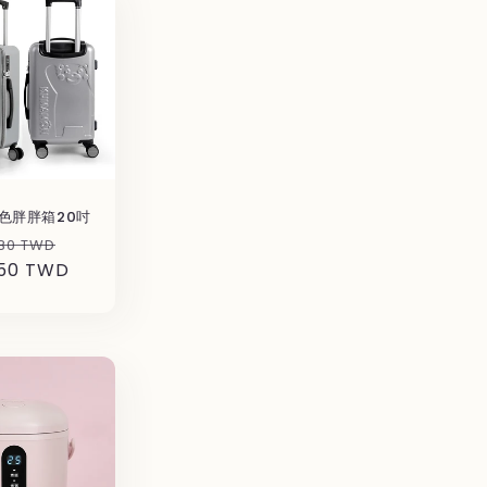
色胖胖箱20吋
セ
80 TWD
050 TWD
ー
ル
価
格