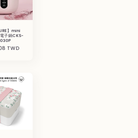
IRE】mini
r電子鍋CKS-
030P
508 TWD