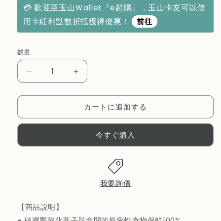
格
💳 歡迎至玉山Ｗallet『e起購』，玉山卡友可以信
用卡紅利點數折抵獲得優惠！
前往
数量
日
日
本
本
【水
【水
カートに追加する
豚
豚
君
君
今すぐ購入
KAPIBARASAN】
KAPIBARASAN】
長
長
形
形
玻
玻
璃
璃
我要詢價
保
保
【商品說明】
鮮
鮮
盒
盒
● 矽膠圈強化蓋子與盒間的氣密性食物保鮮100%