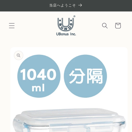
コンテ
当店へようこそ
ンツに
進む
カ
ー
ト
商品情
報にス
キップ