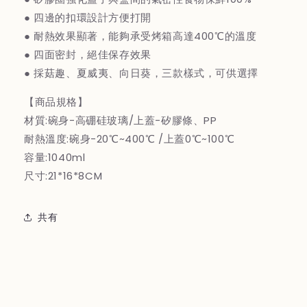
1040ML-
1040ML-
● 四邊的扣環設計方便打開
夏
夏
● 耐熱效果顯著，能夠承受烤箱高達400℃的溫度
威
威
● 四面密封，絕佳保存效果
夷
夷
● 採菇趣、夏威夷、向日葵，三款樣式，可供選擇
の
の
数
数
【商品規格】
量
量
材質:碗身-高硼硅玻璃/上蓋-矽膠條、PP
を
を
耐熱溫度:碗身-20℃~400℃ /上蓋0℃~100℃
減
増
容量:1040ml
ら
や
尺寸:21*16*8CM
す
す
共有