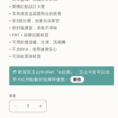
格
• 榮獲紅點設計大獎
• 享有便當盒屆愛馬仕的美譽
• 有2個分層，份量自由掌控
• 密封隔層蓋，美食不串味
• PBT＋矽膠抗菌材質
• 可用於微波爐、冷凍、洗碗機
• 不含BPA，使用健康安心
• 可回收環保材質
💳 歡迎至玉山Ｗallet『e起購』，玉山卡友可以信
用卡紅利點數折抵獲得優惠！
前往
数量
法
法
國
國