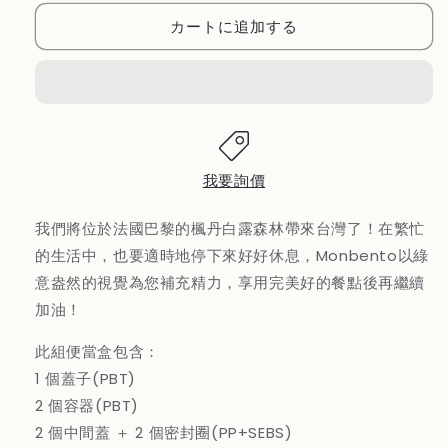
【MONBENTO】
【MONBENTO】
カートに追加する
MB
MB
原
原
創
創
長
長
方
方
形
形
雙
雙
我要詢價
層
層
便
便
我們將位於法國巴黎的楓丹白露森林帶來台灣了！在繁忙
當
當
的生活中，也要適時地停下來好好休息，Monbento以綠
盒
盒
意盎然的視覺為您補充精力，享用完美好的餐點後再繼續
－
－
加油！
楓
楓
丹
丹
此組便當盒包含：
白
白
1 個蓋子(PBT)
露
露
2 個容器(PBT)
の
の
2 個中間蓋 ＋ 2 個密封圈(PP+SEBS)
数
数