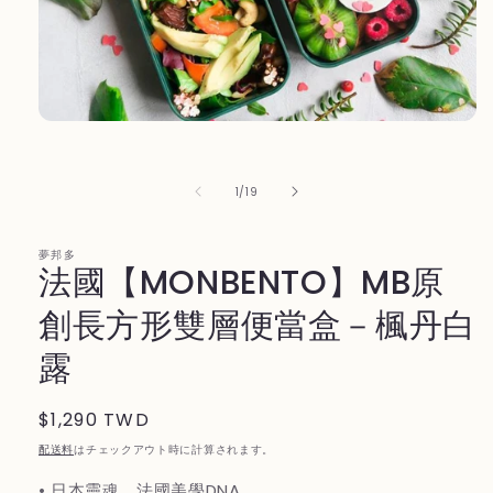
モ
ー
ダ
ル
の
1
/
19
で
メ
デ
夢邦多
ィ
法國【MONBENTO】MB原
ア
(1)
創長方形雙層便當盒－楓丹白
を
開
露
く
通
$1,290 TWD
常
配送料
はチェックアウト時に計算されます。
価
• 日本靈魂、法國美學DNA