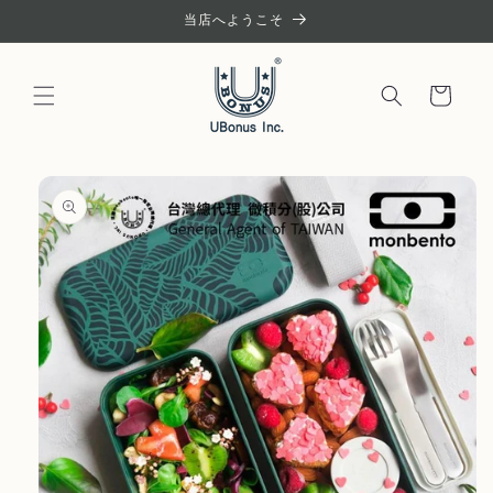
コンテ
当店へようこそ
ンツに
進む
カ
ー
ト
商品情
報にス
キップ