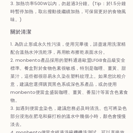
3. 加熱功率500W以內，勿超過3分鐘。(Tip：於1.5分鐘
時暫停加熱，取出撥動後繼續加熱，可保留更好的食物風
味。)
關於清潔
1. 為防止形成永久性污漬，使用完畢後，請盡速用洗潔精
配合溫熱水沖洗乾淨，再用軟布擦乾表面水分。
2. monbento產品採用的塑料通過歐盟LFGB食品級安全
標準。餐盒對於食物色素很敏感，特別是咖哩、薑黃、甜
菜汁，這些都很容易永久染在塑料紋理上。如果您比較介
意，建議您選擇購買黑色系或深色系產品，或勿使用
monbento便當盒盛裝咖哩、薑黃、番茄汁等富含色素食
物。
3. 如遇到便當盒染色，建議您務必及時清洗。也可將染色
部分浸泡在肥皂和蘇打粉的溫水中幾個小時，顏色會慢慢
淡去。
4. monbento便當盒經過洗碗機機洗測試，可以直接放