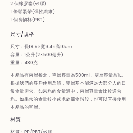
2 個橡膠塞(矽膠)
量
量
1 條鬆緊帶(彈性纖維)
を
を
1 個食物杯(PBT)
減
増
ら
や
尺寸/規格
す
す
尺寸：長18.5×寬9.4×高10cm
容量：1公升(2×500毫升)
重量：480克
本產品有兩層餐盒，單層容量為500ml，雙層容量為1L。
根據我們的客戶使用反饋，雙層基本能滿足大部分人的日
常食量需求。如果您的食量適中，兩層容量會比較適合
您。如果您的食量較小或處於節食階段，也可以直接使用
本產品的單層。
材質
材質：PP/PBT/矽膠