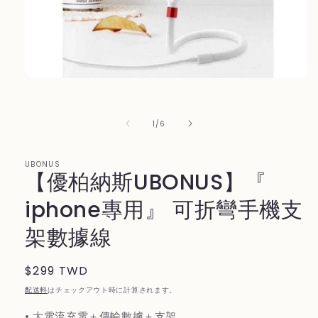
モ
ー
ダ
ル
の
1
/
6
で
メ
デ
UBONUS
ィ
【優柏納斯UBONUS】『
ア
(1)
iphone專用』 可折彎手機支
を
開
架數據線
く
通
$299 TWD
常
配送料
はチェックアウト時に計算されます。
価
• 大電流充電＋傳輸數據＋支架