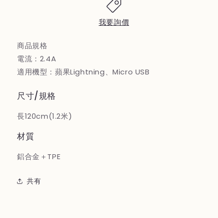
用』
用』
可
可
我要詢價
折
折
彎
彎
商品規格
手
手
電流：2.4A
機
機
適用機型：蘋果Lightning、Micro USB
支
支
架
架
尺寸/規格
數
數
據
據
長120cm(1.2米)
線
線
材質
の
の
数
数
鋁合金＋TPE
量
量
を
を
共有
減
増
ら
や
す
す