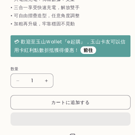
格
• 三合一享受快速充電，解放雙手
• 可自由摺疊造型，任意角度調整
• 加粗再升級，牢靠穩固不晃動
💳 歡迎至玉山Ｗallet『e起購』，玉山卡友可以信
用卡紅利點數折抵獲得優惠！
前往
数量
【優
【優
柏
柏
納
納
カートに追加する
斯
斯
UBONUS】
UBONUS】
『
『
iphone
iphone
專
專