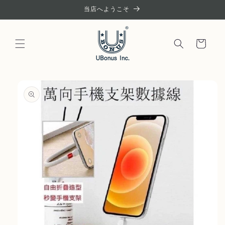
コンテ
当店へようこそ
ンツに
進む
カ
ー
ト
商品情
報にス
キップ