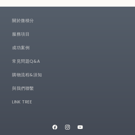
減
増
ら
や
す
す
關於微積分
服務項目
成功案例
常見問題Q&A
購物流程&須知
與我們聯繫
LINK TREE
Facebook
Instagram
YouTube