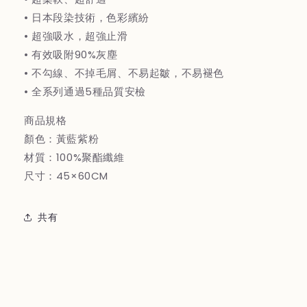
吸
吸
• 日本段染技術，色彩繽紛
水
水
• 超強吸水，超強止滑
快
快
• 有效吸附90%灰塵
乾
乾
• 不勾線、不掉毛屑、不易起皺，不易褪色
止
止
• 全系列通過5種品質安檢
滑
滑
腳
腳
商品規格
踏
踏
顏色：黃藍紫粉
墊
墊
材質：100%聚酯纖維
門
門
尺寸：45×60CM
墊
墊
(紫
(紫
羅
羅
共有
蘭)
蘭)
の
の
数
数
量
量
を
を