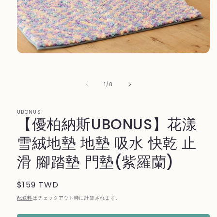
モ
ー
ダ
ル
の
1
/
8
で
メ
デ
UBONUS
ィ
【優柏納斯UBONUS】花漾
ア
(1)
雪絨地墊 地墊 吸水 快乾 止
を
開
滑 腳踏墊 門墊(紫羅蘭)
く
通
$159 TWD
常
配送料
はチェックアウト時に計算されます。
価