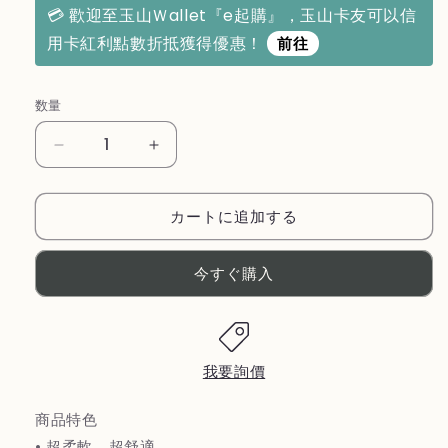
格
💳 歡迎至玉山Ｗallet『e起購』，玉山卡友可以信
用卡紅利點數折抵獲得優惠！
前往
数量
【優
【優
柏
柏
納
納
カートに追加する
斯
斯
UBONUS】
UBONUS】
今すぐ購入
花
花
漾
漾
雪
雪
絨
絨
地
地
我要詢價
墊
墊
商品特色
地
地
墊
墊
• 超柔軟、超舒適