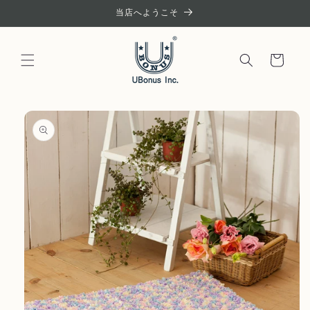
コンテ
当店へようこそ
ンツに
進む
カ
ー
ト
商品情
報にス
キップ