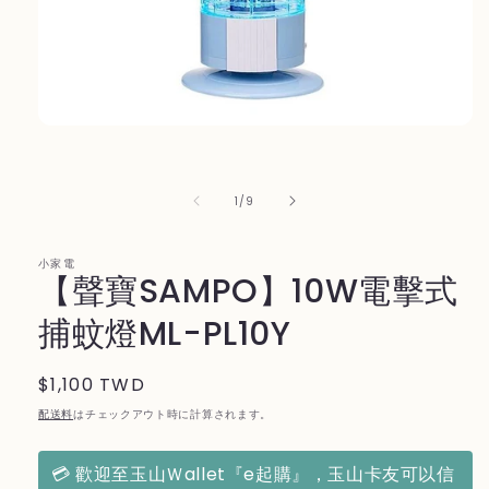
モ
ー
ダ
ル
の
1
/
9
で
メ
デ
小家電
ィ
【聲寶SAMPO】10W電擊式
ア
(1)
捕蚊燈ML-PL10Y
を
開
く
通
$1,100 TWD
常
配送料
はチェックアウト時に計算されます。
価
格
💳 歡迎至玉山Ｗallet『e起購』，玉山卡友可以信