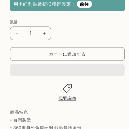
用卡紅利點數折抵獲得優惠！
前往
数量
【聲
【聲
寶
寶
SAMPO】
SAMPO】
カートに追加する
10W
10W
電
電
擊
擊
式
式
捕
捕
蚊
蚊
燈
燈
我要詢價
ML-
ML-
PL10Y
PL10Y
商品特色
の
の
• 台灣製造
数
数
• 360度無死角捕蚊網 蚊蟲無所遁形