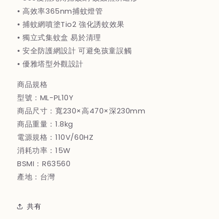
量
量
• 高效率365nm捕蚊燈管
を
を
• 捕蚊網噴塗Tio2 強化誘蚊效果
減
増
• 獨立式集蚊盒 易於清理
ら
や
す
す
• 安全防護網設計 可避免孩童誤觸
• 優雅塔型外觀設計
商品規格
型號：ML-PL10Y
商品尺寸：寬230×高470×深230mm
商品重量：1.8kg
電源規格：110V/60HZ
消耗功率：15W
BSMI：R63560
產地：台灣
共有