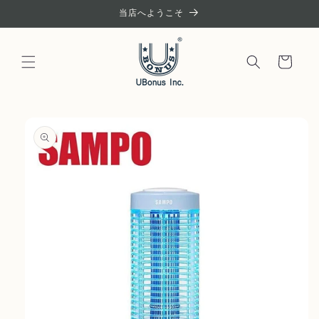
コンテ
当店へようこそ
ンツに
進む
カ
ー
ト
商品情
報にス
キップ