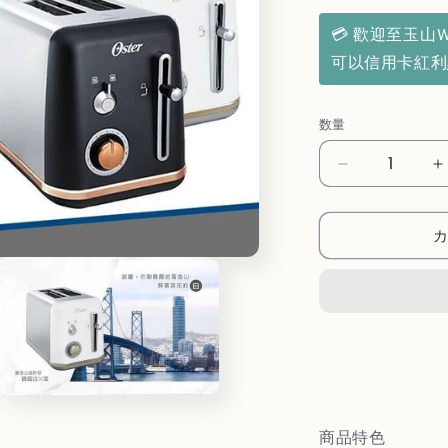
価
格
💳 歡迎至玉山
可以信用卡紅
数量
【美
國
Oster】
O
紐
約
都
會
經
典
厚
モ
片
ー
商品特色
烤
ダ