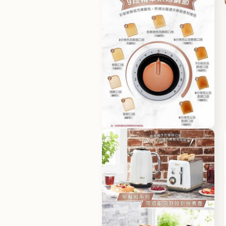
ィ
ア
(4)
を
開
く
モ
ー
ダ
ル
で
メ
デ
ィ
ア
(6)
を