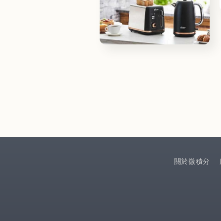
開
く
モ
ー
ダ
ル
で
メ
デ
ィ
ア
(8)
を
開
く
關於微積分