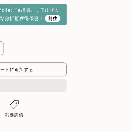
Ｗallet『e起購』，玉山卡友
利點數折抵獲得優惠！
前往
【美
國
ster】
カートに追加する
紐
約
都
會
經
典
我要詢價
厚
片
烤