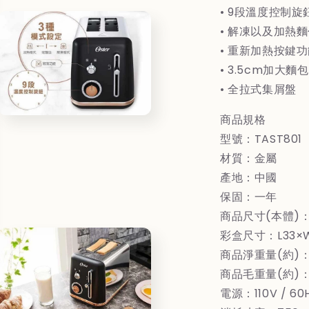
ル
麵
• 9段溫度控制旋
で
包
• 解凍以及加熱
メ
機
デ
• 重新加熱按鍵
ィ
(黑)
(
• 3.5cm加大麵
ア
の
(3)
• 全拉式集屑盤
を
数
開
量
く
商品規格
モ
を
ー
型號：TAST801
減
ダ
材質：金屬
ら
ル
で
す
產地：中國
メ
保固：一年
デ
ィ
商品尺寸(本體)：20
ア
(5)
彩盒尺寸：L33×W2
を
商品淨重量(約)：1
開
く
商品毛重量(約)：1
電源：110V / 60