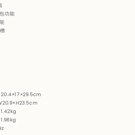
麵
鈕
包
麵包功能
機
功能
黑)
包槽
の
数
量
を
増
や
す
.4×17×29.5cm
0.9×H23.5cm
.42kg
.98kg
Hz