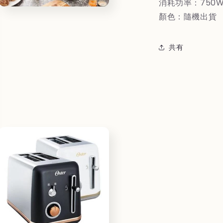
消耗功率：750
モ
顏色：隨機出貨
ー
ダ
ル
共有
で
メ
デ
ィ
ア
(7)
を
開
く