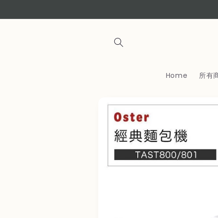
コンテ
ンツに
進む
Home
所有
商品情
報にス
キップ