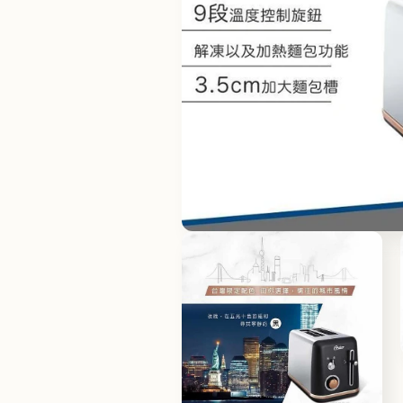
モ
ー
ダ
ル
で
メ
デ
ィ
ア
(1)
を