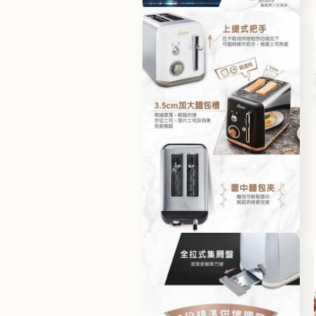
開
モ
く
ー
ダ
ル
で
メ
デ
ィ
ア
(2)
を
開
く
モ
ー
ダ
ル
で
メ
デ