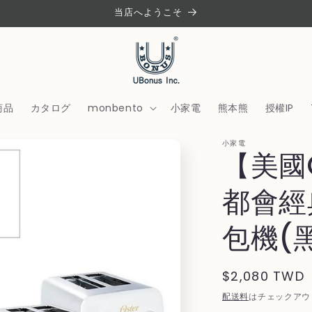
当店へようこそ
商品
カタログ
monbento
小家電
熊本熊
授權IP
小家電
【美國O
都會經
包機(
通
$2,080 TWD
常
配送料
はチェックアウ