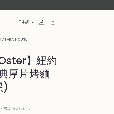
ロ
カ
グ
言
ー
日本語
イ
語
ト
ン
TATARA HOUSE
ster】紐約
典厚片烤麵
黑)
ト時に計算されます。