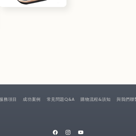
モ
ー
ダ
ル
で
メ
デ
ィ
ア
(9)
を
開
く
服務項目
成功案例
常見問題Q&A
購物流程&須知
與我們聯
Facebook
Instagram
YouTube