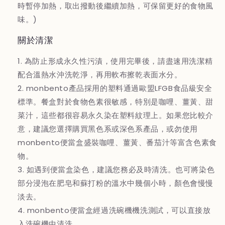
時暫停加熱，取出撥動後繼續加熱，可保留更好的食物風
味。)
關於清潔
1. 為防止形成永久性污漬，使用完畢後，請盡速用洗潔精
配合溫熱水沖洗乾淨，再用軟布擦乾表面水分。
2. monbento產品採用的塑料通過歐盟LFGB食品級安全
標準。餐盒對於食物色素很敏感，特別是咖哩、薑黃、甜
菜汁，這些都很容易永久染在塑料紋理上。如果您比較介
意，建議您選擇購買黑色系或深色系產品，或勿使用
monbento便當盒盛裝咖哩、薑黃、番茄汁等富含色素食
物。
3. 如遇到便當盒染色，建議您務必及時清洗。也可將染色
部分浸泡在肥皂和蘇打粉的溫水中幾個小時，顏色會慢慢
淡去。
4. monbento便當盒經過洗碗機機洗測試，可以直接放
入洗碗機中清洗。