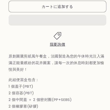
【MONBENTO】
【MONBENTO】
カートに追加する
MB
MB
原
原
創
創
長
長
方
方
形
形
雙
雙
我要詢價
層
層
便
便
原創圖騰剪紙風午餐盒，法國製造為您的午休時光注入滿
當
當
滿正能量繽紛的花卉圖案，讓每一次的休息時刻都更加愉
盒
盒
悅與美好！
－
－
玩
玩
此組便當盒包含：
色
色
1 個蓋子(PBT)
時
時
2 個容器(PBT)
光
光
2 個中間蓋 ＋ 2 個密封圈(PP+SEBS)
の
の
2 個橡膠塞(矽膠)
数
数