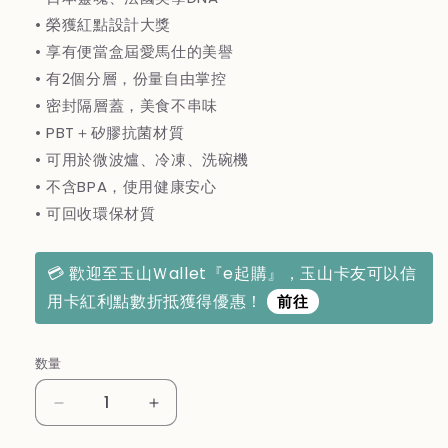
格
• 榮獲紅點設計大獎
• 享有便當盒屆愛馬仕的美譽
• 有2個分層，份量自由掌控
• 密封隔層蓋，美食不串味
• PBT＋矽膠抗菌材質
• 可用於微波爐、冷凍、洗碗機
• 不含BPA，使用健康安心
• 可回收環保材質
💳 歡迎至玉山Ｗallet『e起購』，玉山卡友可以信
用卡紅利點數折抵獲得優惠！
前往
数量
法
法
國
國