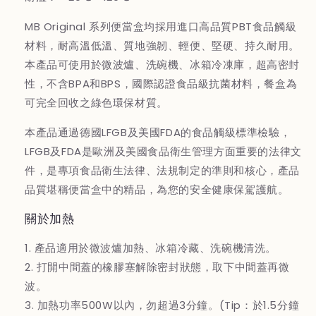
MB Original 系列便當盒均採用進口高品質PBT食品觸級
材料，耐高溫低溫、質地強韌、輕便、堅硬、持久耐用。
本產品可使用於微波爐、洗碗機、冰箱冷凍庫，超高密封
性，不含BPA和BPS，國際認證食品級抗菌材料，餐盒為
可完全回收之綠色環保材質。
本產品通過德國LFGB及美國FDA的食品觸級標準檢驗，
LFGB及FDA是歐洲及美國食品衛生管理方面重要的法律文
件，是專項食品衛生法律、法規制定的準則和核心，產品
品質堪稱便當盒中的精品，為您的安全健康保駕護航。
關於加熱
1. 產品適用於微波爐加熱、冰箱冷藏、洗碗機清洗。
2. 打開中間蓋的橡膠塞解除密封狀態，取下中間蓋再微
波。
3. 加熱功率500W以內，勿超過3分鐘。(Tip：於1.5分鐘