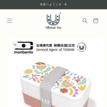
コンテ
当店へようこそ
ンツに
進む
カ
ー
ト
商品情
報にス
キップ