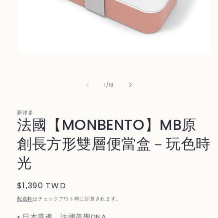
モ
ー
ダ
ル
の
1
/
13
で
メ
デ
夢邦多
ィ
法國【MONBENTO】MB原
ア
(1)
創長方形雙層便當盒－玩色時
を
開
光
く
通
$1,390 TWD
常
配送料
はチェックアウト時に計算されます。
価
• 日本靈魂、法國美學DNA