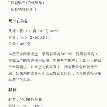
1 條鬆緊帶(彈性纖維)
量
量
1 個食物杯(PBT)
を
を
減
増
尺寸/規格
ら
や
す
す
尺寸：長18.5×寬9.4×高10cm
容量：1公升(2×500毫升)
重量：480克
本產品有兩層餐盒，單層容量為500ml，雙層容量為1L。
根據我們的客戶使用反饋，雙層基本能滿足大部分人的日
常食量需求。如果您的食量適中，兩層容量會比較適合
您。如果您的食量較小或處於節食階段，也可以直接使用
本產品的單層。
材質
材質：PP/PBT/矽膠
耐溫：－20℃～120℃