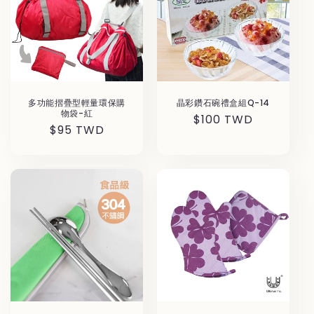
多功能摺疊型輕量環保購
晶彩鑽石碗禮盒組Q-14
物袋-紅
通
$100 TWD
通
$95 TWD
常
常
価
価
格
格