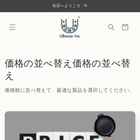
コンテ
当店へようこそ
ンツに
進む
カ
ー
ト
コ
価格の並べ替え価格の並べ替
レ
え
ク
価格順に並べ替えて、最適な製品を選択してください。
シ
ョ
ン
: