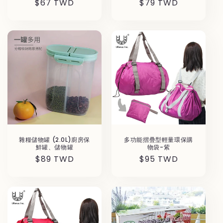
通
$67 TWD
通
$79 TWD
常
常
価
価
格
格
雜糧儲物罐 (2.0L)廚房保
多功能摺疊型輕量環保購
鮮罐、儲物罐
物袋-紫
通
$89 TWD
通
$95 TWD
常
常
価
価
格
格