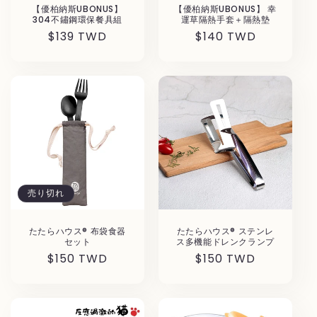
【優柏納斯UBONUS】
【優柏納斯UBONUS】 幸
304不鏽鋼環保餐具組
運草隔熱手套＋隔熱墊
通
$139 TWD
通
$140 TWD
常
常
価
価
格
格
売り切れ
たたらハウス® 布袋食器
たたらハウス® ステンレ
セット
ス多機能ドレンクランプ
通
$150 TWD
通
$150 TWD
常
常
価
価
格
格