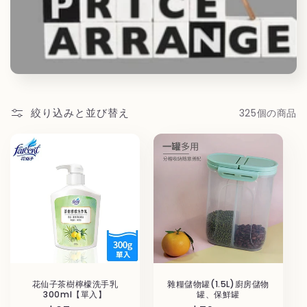
絞り込みと並び替え
325個の商品
花仙子茶樹檸檬洗手乳
雜糧儲物罐(1.5L)廚房儲物
300ml【單入】
罐、保鮮罐