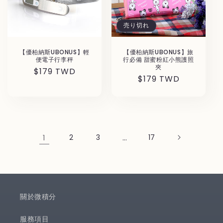
売り切れ
【優柏納斯UBONUS】輕
【優柏納斯UBONUS】旅
便電子行李秤
行必備 甜蜜粉紅小熊護照
夾
通
$179 TWD
通
$179 TWD
常
常
価
価
格
格
1
2
3
…
17
關於微積分
服務項目