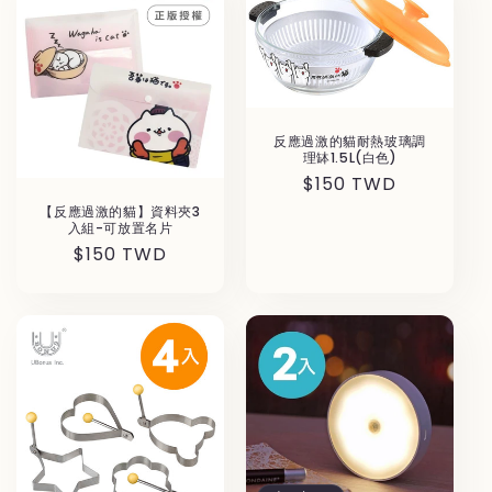
反應過激的貓耐熱玻璃調
理缽1.5L(白色)
通
$150 TWD
常
【反應過激的貓】資料夾3
入組-可放置名片
価
通
$150 TWD
格
常
価
格