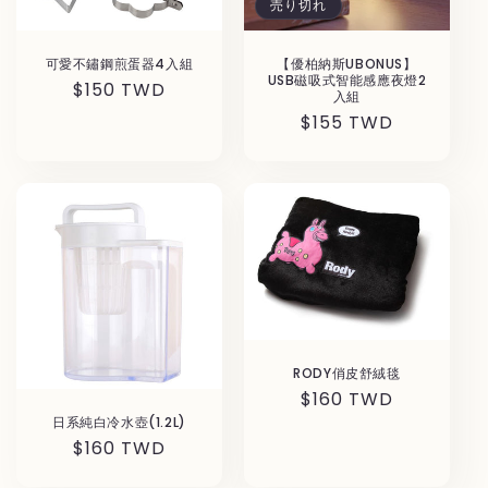
売り切れ
可愛不鏽鋼煎蛋器4入組
【優柏納斯UBONUS】
USB磁吸式智能感應夜燈2
通
$150 TWD
入組
常
通
$155 TWD
価
常
格
価
格
RODY俏皮舒絨毯
通
$160 TWD
常
日系純白冷水壺(1.2L)
通
$160 TWD
価
常
格