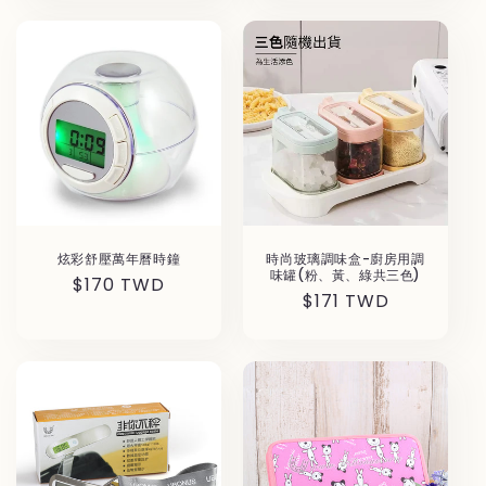
価
格
炫彩舒壓萬年曆時鐘
時尚玻璃調味盒-廚房用調
味罐(粉、黃、綠共三色)
通
$170 TWD
通
$171 TWD
常
常
価
価
格
格