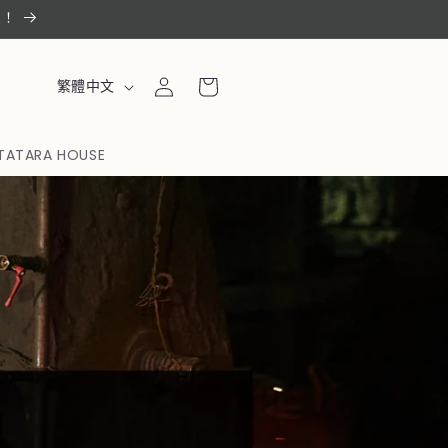
惠！
購
登
語
物
繁體中文
入
言
車
TATARA HOUSE