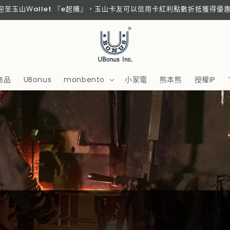
歡迎至玉山Ｗallet 『e起購』，玉山卡友可以信用卡紅利點數折抵獲得優
商品
UBonus
monbento
小家電
熊本熊
授權IP