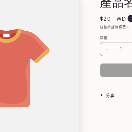
產品
定
$20 TWD
價
結帳時計算
運費
。
數量
數
量
減
少
分享