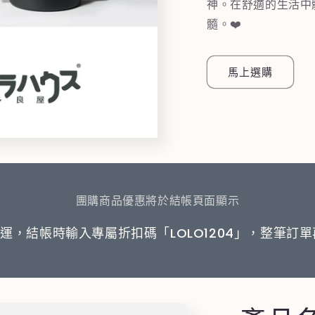
神。在舒適的生活中
髓。❤️
馬上選購
團購商品優惠將於結帳頁面顯示
0免運，結帳時輸入專屬折扣碼「LOLO1204」，整筆訂單