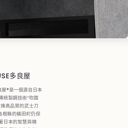
OUSE多良屋
E多良屋®是一個源自日本
傳統製鋼技術“吹踏
提煉高品質的武士刀
在島根縣的橫田町仍保
著日本的智慧與精