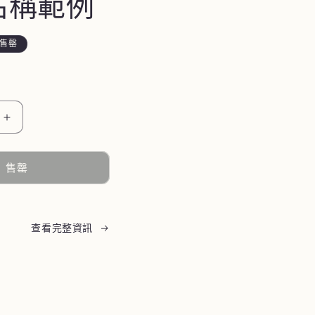
名稱範例
售罄
數
量
增
售罄
加
查看完整資訊