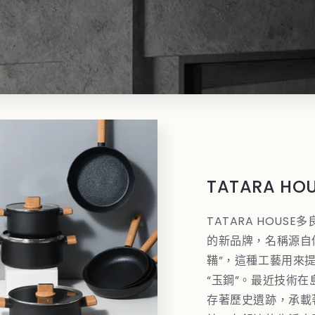
TATARA H
TATARA HOUS
的新品牌，名稱源自
鞴”，這種工藝用來
“玉鋼”。最近技術
存著歷史遺跡，承載