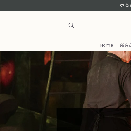
跳至內
💳 
容
Home
所有