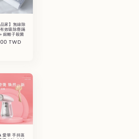
A品家】無線除
-有效吸除塵蹣
＋銀離子殺菌
800 TWD
A 愛華 手持蒸