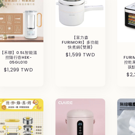
【富力森
FURIMORI】多功能
快煮鍋(雙層)
【禾聯】0.5L智能溫
通
$1,599 TWD
控隨行壺HEK-
FUR
常
05GL010
控乾果
孩
価
通
$1,299 TWD
通
$2
格
常
常
価
価
格
格