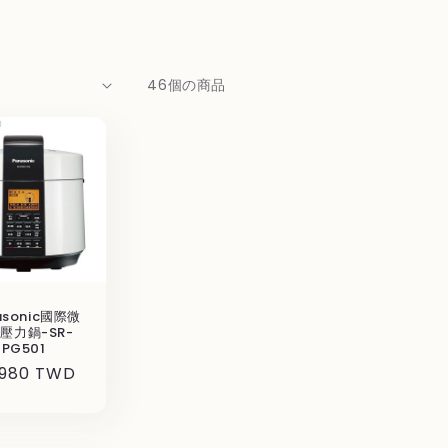
46個の商品
asonic國際微
壓力鍋-SR-
PG501
,980 TWD