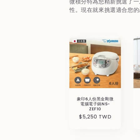
微積分特為您精新挑選了一
ン
性。
現在就來挑選適合您的
:
象印6人份黑金剛微
電腦電子鍋NS-
ZEF10
通
$5,250 TWD
常
価
格