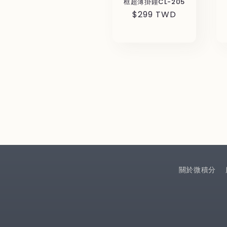
框超薄掛鐘CL-205
通
$299 TWD
常
価
格
關於微積分