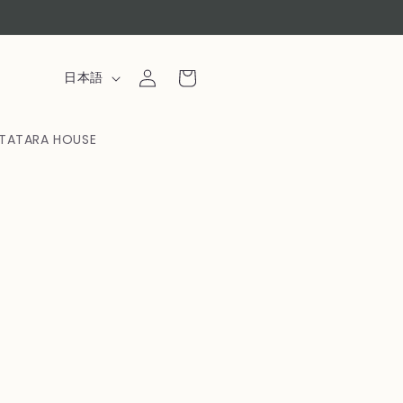
ロ
カ
グ
言
ー
日本語
イ
語
ト
ン
TATARA HOUSE