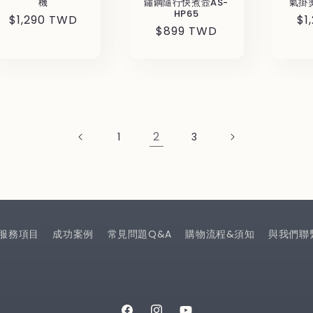
機
鏽鋼隨行快煮壼AS-
氣掛燙
HP65
通
$1,290 TWD
通
$1
通
$899 TWD
常
常
常
価
価
価
格
格
格
2
1
3
服務項目
成功案例
常見問題Q&A
購物流程&須知
與我們聯