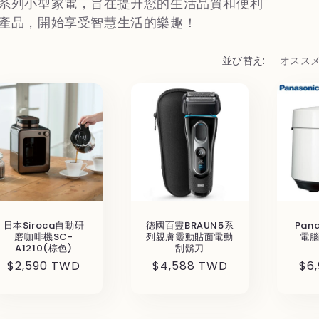
系列小型家電，旨在提升您的生活品質和便利
產品，開始享受智慧生活的樂趣！
並び替え:
日本Siroca自動研
德國百靈BRAUN5系
Pan
磨咖啡機SC-
列親膚靈動貼面電動
電腦
A1210(棕色)
刮鬍刀
通
$2,590 TWD
通
$4,588 TWD
通
$6
常
常
常
価
価
価
格
格
格