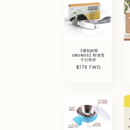
【優柏納斯
UBONUS】輕便電
子行李秤
通
$179 TWD
常
価
格