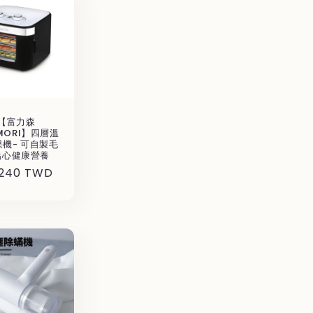
【富力森
IMORI】四層溫
機- 可自製毛
點心健康營養
,240 TWD