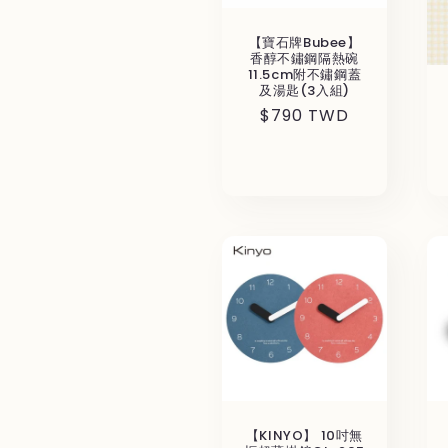
【寶石牌Bubee】
香醇不鏽鋼隔熱碗
11.5cm附不鏽鋼蓋
及湯匙(3入組)
通
$790 TWD
常
価
格
【KINYO】 10吋無