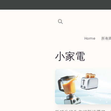
コンテ
ンツに
進む
Home
所有
コ
小家電
レ
ク
シ
ョ