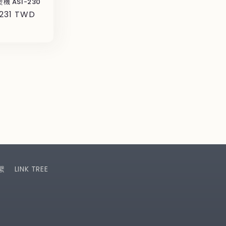
機 ASI-230
,231 TWD
繫
LINK TREE