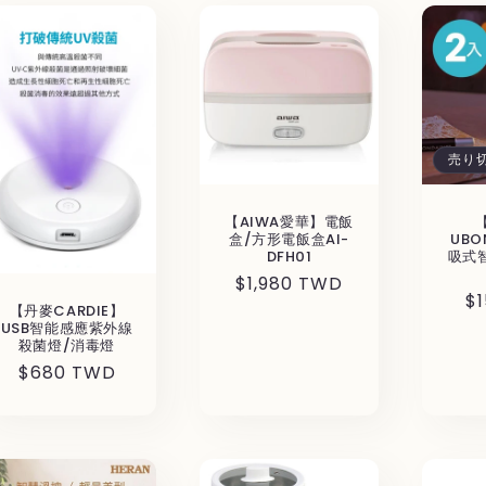
売り
【AIWA愛華】電飯
盒/方形電飯盒AI-
UBO
DFH01
吸式
通
$1,980 TWD
通
$
常
【丹麥CARDIE】
常
USB智能感應紫外線
価
殺菌燈/消毒燈
価
格
通
$680 TWD
格
常
価
格