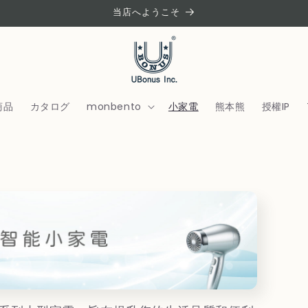
当店へようこそ
商品
カタログ
monbento
小家電
熊本熊
授權IP