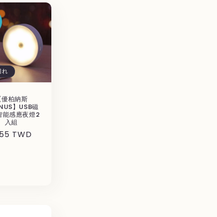
切れ
【優柏納斯
NUS】USB磁
智能感應夜燈2
入組
155 TWD