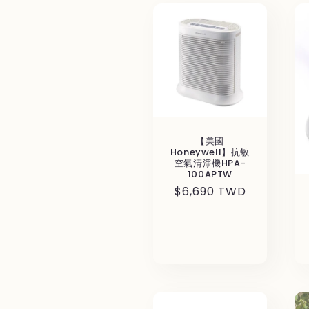
【美國
Honeywell】抗敏
空氣清淨機HPA-
100APTW
通
$6,690 TWD
常
価
格