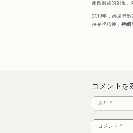
象徵鐵路的刻度、
2019年，經過
持品牌精神，
持續
コメントを
名前
*
コメント
*