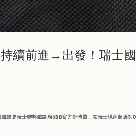
9年 持續前進→出發！瑞士
士國鐵鐘是瑞士聯邦鐵路局SBB官方計時器，在瑞士境內超過3,