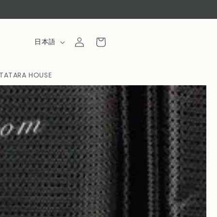
ロ
カ
グ
言
ー
日本語
イ
語
ト
ン
TATARA HOUSE