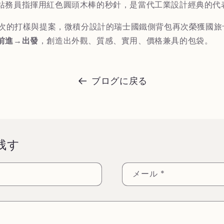
站務員指揮用紅色圓頭木棒的秒針，是當代工業設計經典的代
無數次的打樣與提案，微積分設計的瑞士國鐵側背包再次榮獲國
前進→出發
，創造出外觀、質感、實用、價格兼具的包袋。
ブログに戻る
残す
メール
*