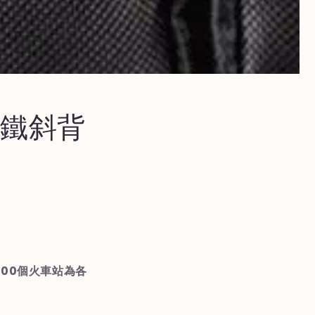
國鐵斜背
000個火車站為各