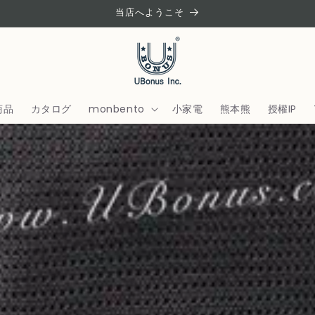
当店へようこそ
商品
カタログ
monbento
小家電
熊本熊
授權IP