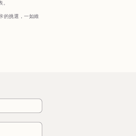
表。
旅卡的挑選，一如維