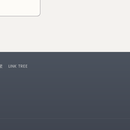
繫
LINK TREE