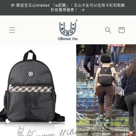
跳至內
💳 歡迎至玉山Ｗallet 『e起購』，玉山卡友可以信用卡紅利點數
容
折抵獲得優惠！
購
物
車